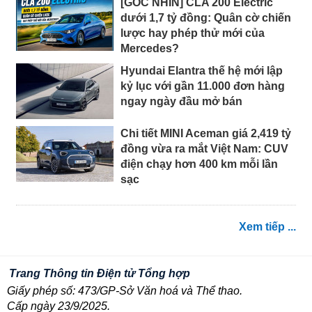
[GÓC NHÌN] CLA 200 Electric
dưới 1,7 tỷ đồng: Quân cờ chiến
lược hay phép thử mới của
Mercedes?
Hyundai Elantra thế hệ mới lập
kỷ lục với gần 11.000 đơn hàng
ngay ngày đầu mở bán
Chi tiết MINI Aceman giá 2,419 tỷ
đồng vừa ra mắt Việt Nam: CUV
điện chạy hơn 400 km mỗi lần
sạc
Xem tiếp ...
Trang Thông tin Điện tử Tổng hợp
Giấy phép số: 473/GP-Sở Văn hoá và Thể thao.
Cấp ngày 23/9/2025.