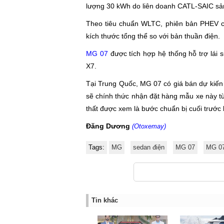
lượng 30 kWh do liên doanh CATL-SAIC sản
Theo tiêu chuẩn WLTC, phiên bản PHEV có
kích thước tổng thể so với bản thuần điện.
MG 07
được tích hợp hệ thống hỗ trợ lái 
X7.
Tại Trung Quốc, MG 07 có giá bán dự kiến
sẽ chính thức nhận đặt hàng mẫu xe này từ
thất được xem là bước chuẩn bị cuối trước
Đăng Dương
(Otoxemay)
Tags:
MG
sedan điện
MG 07
MG 07
Tin khác