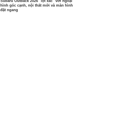
Subaru Outback 2026 "lột xác" với ngoại
hình góc cạnh, nội thất mới và màn hình
đặt ngang