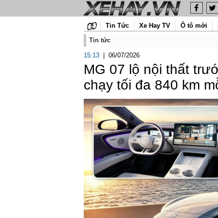
Tin Tức
Xe Hay TV
Ô tô mới
Tin tức
15:13
|
06/07/2026
MG 07 lộ nội thất tr
chạy tối đa 840 km mỗ