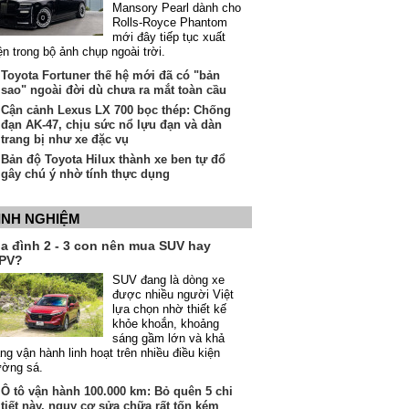
Mansory Pearl dành cho
Rolls-Royce Phantom
mới đây tiếp tục xuất
ện trong bộ ảnh chụp ngoài trời.
Toyota Fortuner thế hệ mới đã có "bản
sao" ngoài đời dù chưa ra mắt toàn cầu
Cận cảnh Lexus LX 700 bọc thép: Chống
đạn AK-47, chịu sức nổ lựu đạn và dàn
trang bị như xe đặc vụ
Bản độ Toyota Hilux thành xe ben tự đổ
gây chú ý nhờ tính thực dụng
INH NGHIỆM
ia đình 2 - 3 con nên mua SUV hay
PV?
SUV đang là dòng xe
được nhiều người Việt
lựa chọn nhờ thiết kế
khỏe khoắn, khoảng
sáng gầm lớn và khả
ng vận hành linh hoạt trên nhiều điều kiện
ường sá.
Ô tô vận hành 100.000 km: Bỏ quên 5 chi
tiết này, nguy cơ sửa chữa rất tốn kém