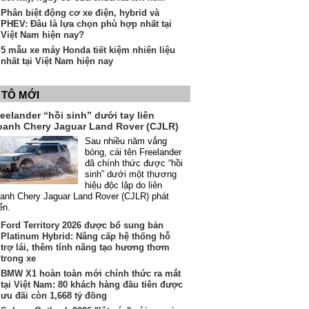
Phân biệt động cơ xe điện, hybrid và
PHEV: Đâu là lựa chọn phù hợp nhất tại
Việt Nam hiện nay?
5 mẫu xe máy Honda tiết kiệm nhiên liệu
nhất tại Việt Nam hiện nay
 TÔ MỚI
eelander “hồi sinh” dưới tay liên
oanh Chery Jaguar Land Rover (CJLR)
Sau nhiều năm vắng
bóng, cái tên Freelander
đã chính thức được “hồi
sinh” dưới một thương
hiệu độc lập do liên
anh Chery Jaguar Land Rover (CJLR) phát
iển.
Ford Territory 2026 được bổ sung bản
Platinum Hybrid: Nâng cấp hệ thống hỗ
trợ lái, thêm tính năng tạo hương thơm
trong xe
BMW X1 hoàn toàn mới chính thức ra mắt
tại Việt Nam: 80 khách hàng đầu tiên được
ưu đãi còn 1,668 tỷ đồng