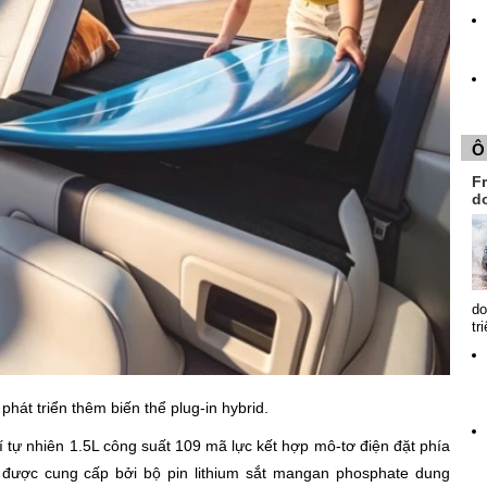
Ô
Fr
d
do
tr
hát triển thêm biến thể plug-in hybrid.
 tự nhiên 1.5L công suất 109 mã lực kết hợp mô-tơ điện đặt phía
 được cung cấp bởi bộ pin lithium sắt mangan phosphate dung