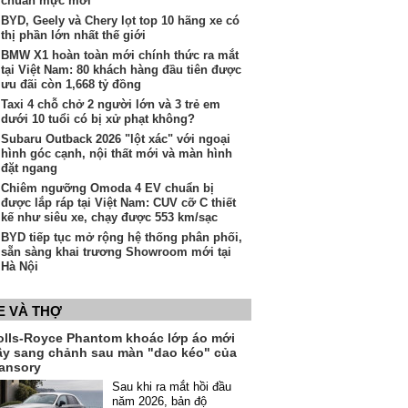
chuẩn mực mới"
BYD, Geely và Chery lọt top 10 hãng xe có
thị phần lớn nhất thế giới
BMW X1 hoàn toàn mới chính thức ra mắt
tại Việt Nam: 80 khách hàng đầu tiên được
ưu đãi còn 1,668 tỷ đồng
Taxi 4 chỗ chở 2 người lớn và 3 trẻ em
dưới 10 tuổi có bị xử phạt không?
Subaru Outback 2026 "lột xác" với ngoại
hình góc cạnh, nội thất mới và màn hình
đặt ngang
Chiêm ngưỡng Omoda 4 EV chuẩn bị
được lắp ráp tại Việt Nam: CUV cỡ C thiết
kế như siêu xe, chạy được 553 km/sạc
BYD tiếp tục mở rộng hệ thống phân phối,
sẵn sàng khai trương Showroom mới tại
Hà Nội
E VÀ THỢ
olls-Royce Phantom khoác lớp áo mới
ầy sang chảnh sau màn "dao kéo" của
ansory
Sau khi ra mắt hồi đầu
năm 2026, bản độ