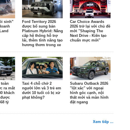
ồi sinh”
Ford Territory 2026
Car Choice Awards
 doanh
được bổ sung bản
2026 trở lại với chủ đề
 Land
Platinum Hybrid: Nâng
mới "Shaping The
cấp hệ thống hỗ trợ
Next Drive - Kiến tạo
lái, thêm tính năng tạo
chuẩn mực mới"
hương thơm trong xe
 toàn
Taxi 4 chỗ chở 2
Subaru Outback 2026
c ra mắt
người lớn và 3 trẻ em
"lột xác" với ngoại
80 khách
dưới 10 tuổi có bị xử
hình góc cạnh, nội
 được
phạt không?
thất mới và màn hình
68 tỷ
đặt ngang
Xem tiếp ...