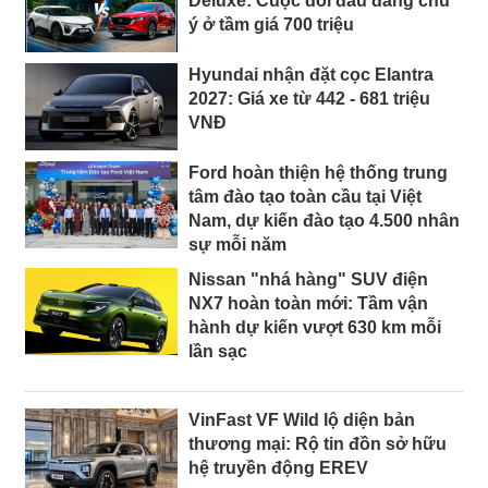
Deluxe: Cuộc đối đầu đáng chú
ý ở tầm giá 700 triệu
Hyundai nhận đặt cọc Elantra
2027: Giá xe từ 442 - 681 triệu
VNĐ
Ford hoàn thiện hệ thống trung
tâm đào tạo toàn cầu tại Việt
Nam, dự kiến đào tạo 4.500 nhân
sự mỗi năm
Nissan "nhá hàng" SUV điện
NX7 hoàn toàn mới: Tầm vận
hành dự kiến vượt 630 km mỗi
lần sạc
VinFast VF Wild lộ diện bản
thương mại: Rộ tin đồn sở hữu
hệ truyền động EREV