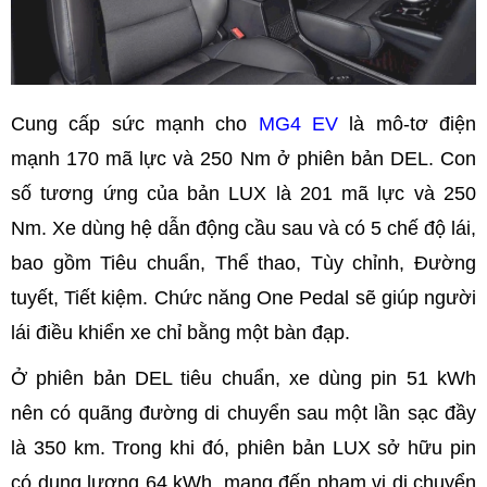
Cung cấp sức mạnh cho
MG4 EV
là mô-tơ điện
mạnh 170 mã lực và 250 Nm ở phiên bản DEL. Con
số tương ứng của bản LUX là 201 mã lực và 250
Nm. Xe dùng hệ dẫn động cầu sau và có 5 chế độ lái,
bao gồm Tiêu chuẩn, Thể thao, Tùy chỉnh, Đường
tuyết, Tiết kiệm. Chức năng One Pedal sẽ giúp người
lái điều khiển xe chỉ bằng một bàn đạp.
Ở phiên bản DEL tiêu chuẩn, xe dùng pin 51 kWh
nên có quãng đường di chuyển sau một lần sạc đầy
là 350 km. Trong khi đó, phiên bản LUX sở hữu pin
có dung lượng 64 kWh, mang đến phạm vi di chuyển