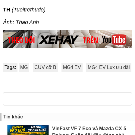
TH
(Tuoitrethudo)
Ảnh: Thao Anh
Tags:
MG
CUV cỡ B
MG4 EV
MG4 EV Lux ưu đãi
Tin khác
VinFast VF 7 Eco và Mazda CX-5