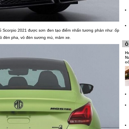
MG5 Scorpio 2021 được sơn đen tạo điểm nhấn tương phản như: ốp
 vỏ đèn pha, vỏ đèn sương mù, mâm xe.
Ô
H
N
có