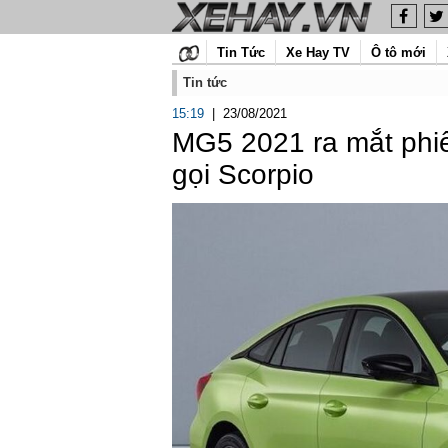
Tin Tức
Xe Hay TV
Ô tô mới
Tin tức
15:19
|
23/08/2021
MG5 2021 ra mắt phiê
gọi Scorpio