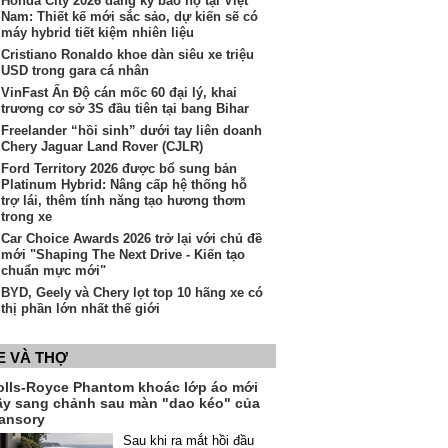
Honda City 2026 đăng ký bảo hộ tại Việt
Nam: Thiết kế mới sắc sảo, dự kiến sẽ có
máy hybrid tiết kiệm nhiên liệu
Cristiano Ronaldo khoe dàn siêu xe triệu
USD trong gara cá nhân
VinFast Ấn Độ cán mốc 60 đại lý, khai
trương cơ sở 3S đầu tiên tại bang Bihar
Freelander “hồi sinh” dưới tay liên doanh
Chery Jaguar Land Rover (CJLR)
Ford Territory 2026 được bổ sung bản
Platinum Hybrid: Nâng cấp hệ thống hỗ
trợ lái, thêm tính năng tạo hương thơm
trong xe
Car Choice Awards 2026 trở lại với chủ đề
mới "Shaping The Next Drive - Kiến tạo
chuẩn mực mới"
BYD, Geely và Chery lọt top 10 hãng xe có
thị phần lớn nhất thế giới
E VÀ THỢ
olls-Royce Phantom khoác lớp áo mới
ầy sang chảnh sau màn "dao kéo" của
ansory
Sau khi ra mắt hồi đầu