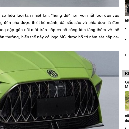
sở hữu lưới tản nhiệt lớn, “hung dữ” hơn với mắt lưới đan vào
hi
 đèn pha được thiết kế mảnh, dài sắc sảo và phía dưới là đèn
g dập gân nổi mới trên nắp ca-pô càng làm tăng thêm vẻ thể
ản thường, biến thể này có logo MG được bố trí nằm sát nắp ca-
K
G
M
nă
đ