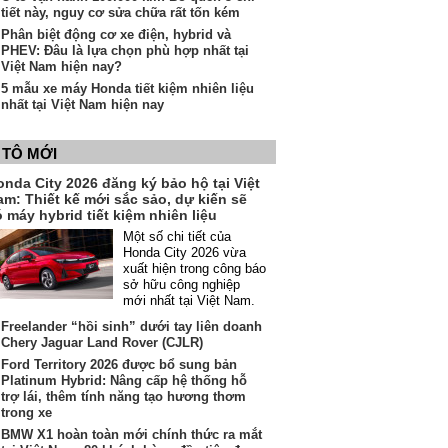
tiết này, nguy cơ sửa chữa rất tốn kém
Phân biệt động cơ xe điện, hybrid và
PHEV: Đâu là lựa chọn phù hợp nhất tại
Việt Nam hiện nay?
5 mẫu xe máy Honda tiết kiệm nhiên liệu
nhất tại Việt Nam hiện nay
 TÔ MỚI
onda City 2026 đăng ký bảo hộ tại Việt
am: Thiết kế mới sắc sảo, dự kiến sẽ
 máy hybrid tiết kiệm nhiên liệu
Một số chi tiết của
Honda City 2026 vừa
xuất hiện trong công báo
sở hữu công nghiệp
mới nhất tại Việt Nam.
Freelander “hồi sinh” dưới tay liên doanh
Chery Jaguar Land Rover (CJLR)
Ford Territory 2026 được bổ sung bản
Platinum Hybrid: Nâng cấp hệ thống hỗ
trợ lái, thêm tính năng tạo hương thơm
trong xe
BMW X1 hoàn toàn mới chính thức ra mắt