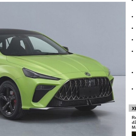
X
R
đ
M