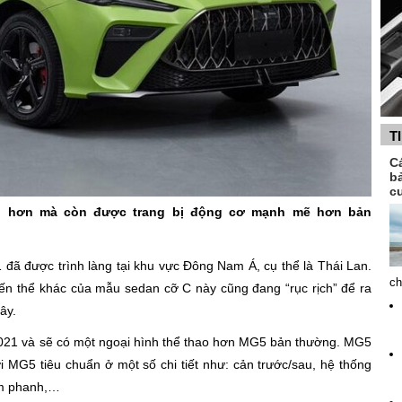
T
C
b
c
ao hơn mà còn được trang bị động cơ mạnh mẽ hơn bản
đã được trình làng tại khu vực Đông Nam Á, cụ thể là Thái Lan.
ch
iến thể khác của mẫu sedan cỡ C này cũng đang “rục rịch” để ra
ây.
021 và sẽ có một ngoại hình thể thao hơn MG5 bản thường. MG5
i MG5 tiêu chuẩn ở một số chi tiết như: cản trước/sau, hệ thống
ùm phanh,…