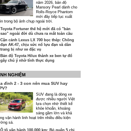
năm 2026, bản độ
Mansory Pearl dành cho
Rolls-Royce Phantom
mới đây tiếp tục xuất
ện trong bộ ảnh chụp ngoài trời.
Toyota Fortuner thế hệ mới đã có "bản
sao" ngoài đời dù chưa ra mắt toàn cầu
Cận cảnh Lexus LX 700 bọc thép: Chống
đạn AK-47, chịu sức nổ lựu đạn và dàn
trang bị như xe đặc vụ
Bản độ Toyota Hilux thành xe ben tự đổ
gây chú ý nhờ tính thực dụng
INH NGHIỆM
ia đình 2 - 3 con nên mua SUV hay
PV?
SUV đang là dòng xe
được nhiều người Việt
lựa chọn nhờ thiết kế
khỏe khoắn, khoảng
sáng gầm lớn và khả
ng vận hành linh hoạt trên nhiều điều kiện
ường sá.
Ô tô vận hành 100.000 km: Bỏ quên 5 chi