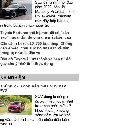
Sau khi ra mắt hồi đầu
năm 2026, bản độ
Mansory Pearl dành cho
Rolls-Royce Phantom
mới đây tiếp tục xuất
ện trong bộ ảnh chụp ngoài trời.
Toyota Fortuner thế hệ mới đã có "bản
sao" ngoài đời dù chưa ra mắt toàn cầu
Cận cảnh Lexus LX 700 bọc thép: Chống
đạn AK-47, chịu sức nổ lựu đạn và dàn
trang bị như xe đặc vụ
Bản độ Toyota Hilux thành xe ben tự đổ
gây chú ý nhờ tính thực dụng
INH NGHIỆM
ia đình 2 - 3 con nên mua SUV hay
PV?
SUV đang là dòng xe
được nhiều người Việt
lựa chọn nhờ thiết kế
khỏe khoắn, khoảng
sáng gầm lớn và khả
ng vận hành linh hoạt trên nhiều điều kiện
ường sá.