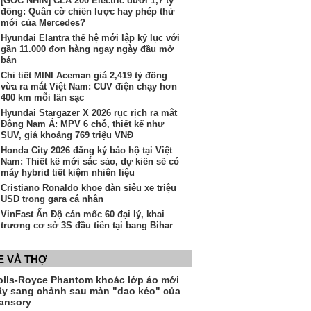
[GÓC NHÌN] CLA 200 Electric dưới 1,7 tỷ
đồng: Quân cờ chiến lược hay phép thử
mới của Mercedes?
Hyundai Elantra thế hệ mới lập kỷ lục với
gần 11.000 đơn hàng ngay ngày đầu mở
bán
Chi tiết MINI Aceman giá 2,419 tỷ đồng
vừa ra mắt Việt Nam: CUV điện chạy hơn
400 km mỗi lần sạc
Hyundai Stargazer X 2026 rục rịch ra mắt
Đông Nam Á: MPV 6 chỗ, thiết kế như
SUV, giá khoảng 769 triệu VNĐ
Honda City 2026 đăng ký bảo hộ tại Việt
Nam: Thiết kế mới sắc sảo, dự kiến sẽ có
máy hybrid tiết kiệm nhiên liệu
Cristiano Ronaldo khoe dàn siêu xe triệu
USD trong gara cá nhân
VinFast Ấn Độ cán mốc 60 đại lý, khai
trương cơ sở 3S đầu tiên tại bang Bihar
E VÀ THỢ
olls-Royce Phantom khoác lớp áo mới
ầy sang chảnh sau màn "dao kéo" của
ansory