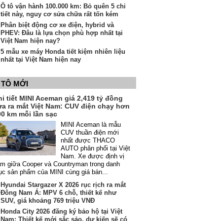
Ô tô vận hành 100.000 km: Bỏ quên 5 chi
tiết này, nguy cơ sửa chữa rất tốn kém
Phân biệt động cơ xe điện, hybrid và
PHEV: Đâu là lựa chọn phù hợp nhất tại
Việt Nam hiện nay?
5 mẫu xe máy Honda tiết kiệm nhiên liệu
nhất tại Việt Nam hiện nay
 TÔ MỚI
i tiết MINI Aceman giá 2,419 tỷ đồng
ừa ra mắt Việt Nam: CUV điện chạy hơn
00 km mỗi lần sạc
MINI Aceman là mẫu
CUV thuần điện mới
nhất được THACO
AUTO phân phối tại Việt
Nam. Xe được định vị
m giữa Cooper và Countryman trong danh
c sản phẩm của MINI cùng giá bán...
Hyundai Stargazer X 2026 rục rịch ra mắt
Đông Nam Á: MPV 6 chỗ, thiết kế như
SUV, giá khoảng 769 triệu VNĐ
Honda City 2026 đăng ký bảo hộ tại Việt
Nam: Thiết kế mới sắc sảo, dự kiến sẽ có