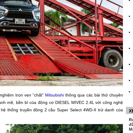
 nghiệm trọn vẹn “chất”
Mitsubishi
thông qua các bài thử chuyên
ạnh mẽ, bền bỉ của động cơ DIESEL MIVEC 2.4L với công nghệ
ử và hệ thống truyền động 2 cầu Super Select 4WD-II trứ danh của
X
R
đ
M