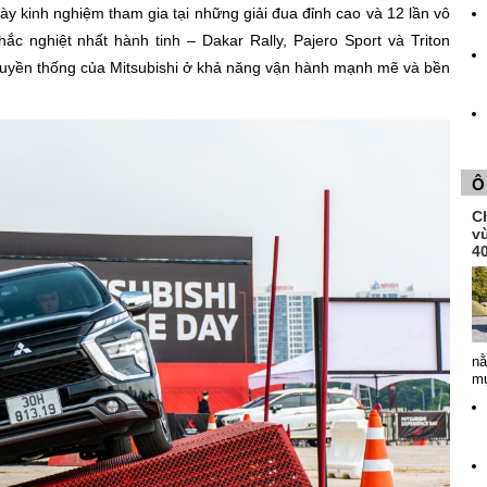
dày kinh nghiệm tham gia tại những giải đua đỉnh cao và 12 lần vô
hắc nghiệt nhất hành tinh – Dakar Rally, Pajero Sport và Triton
ruyền thống của Mitsubishi ở khả năng vận hành mạnh mẽ và bền
Ô
Ch
v
4
nằ
mụ