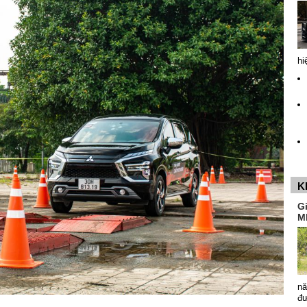
hi
K
G
M
nă
đ