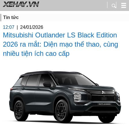
Tin tức
12:07
|
24/01/2026
Mitsubishi Outlander LS Black Edition
2026 ra mắt: Diện mạo thể thao, cùng
nhiều tiện ích cao cấp