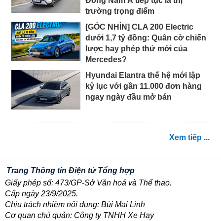
Đông Nam Á tiếp tục là thị
trường trọng điểm
[GÓC NHÌN] CLA 200 Electric
dưới 1,7 tỷ đồng: Quân cờ chiến
lược hay phép thử mới của
Mercedes?
Hyundai Elantra thế hệ mới lập
kỷ lục với gần 11.000 đơn hàng
ngay ngày đầu mở bán
Xem tiếp ...
Trang Thông tin Điện tử Tổng hợp
Giấy phép số: 473/GP-Sở Văn hoá và Thể thao.
Cấp ngày 23/9/2025.
Chịu trách nhiệm nội dung: Bùi Mai Linh
Cơ quan chủ quản: Công ty TNHH Xe Hay