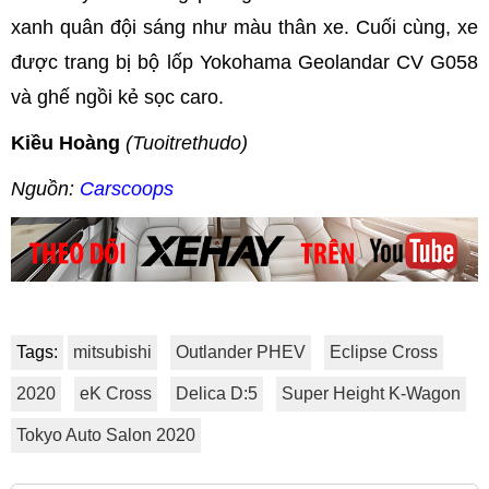
xanh quân đội sáng như màu thân xe. Cuối cùng, xe
được trang bị bộ lốp Yokohama Geolandar CV G058
và ghế ngồi kẻ sọc caro.
Kiều Hoàng
(Tuoitrethudo)
Nguồn:
Carscoops
Tags:
mitsubishi
Outlander PHEV
Eclipse Cross
2020
eK Cross
Delica D:5
Super Height K-Wagon
Tokyo Auto Salon 2020