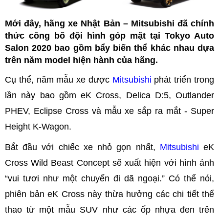
Mới đây, hãng xe Nhật Bản – Mitsubishi đã chính
thức công bố đội hình góp mặt tại Tokyo Auto
Salon 2020 bao gồm bẩy biến thể khác nhau dựa
trên năm model hiện hành của hãng.
Cụ thể, năm mẫu xe được
Mitsubishi
phát triển trong
lần này bao gồm eK Cross, Delica D:5, Outlander
PHEV, Eclipse Cross và mẫu xe sắp ra mắt - Super
Height K-Wagon.
Bắt đầu với chiếc xe nhỏ gọn nhất,
Mitsubishi
eK
Cross Wild Beast Concept sẽ xuất hiện với hình ảnh
“vui tươi như một chuyến đi dã ngoại.” Có thể nói,
phiên bản eK Cross này thừa hưởng các chi tiết thể
thao từ một mẫu SUV như các ốp nhựa đen trên