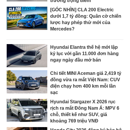
trường trọng điểm
[GÓC NHÌN] CLA 200 Electric
dưới 1,7 tỷ đồng: Quân cờ chiến
lược hay phép thử mới của
Mercedes?
Hyundai Elantra thế hệ mới lập
kỷ lục với gần 11.000 đơn hàng
ngay ngày đầu mở bán
Chi tiết MINI Aceman giá 2,419 tỷ
đồng vừa ra mắt Việt Nam: CUV
điện chạy hơn 400 km mỗi lần
sạc
Hyundai Stargazer X 2026 rục
rịch ra mắt Đông Nam Á: MPV 6
chỗ, thiết kế như SUV, giá
khoảng 769 triệu VNĐ