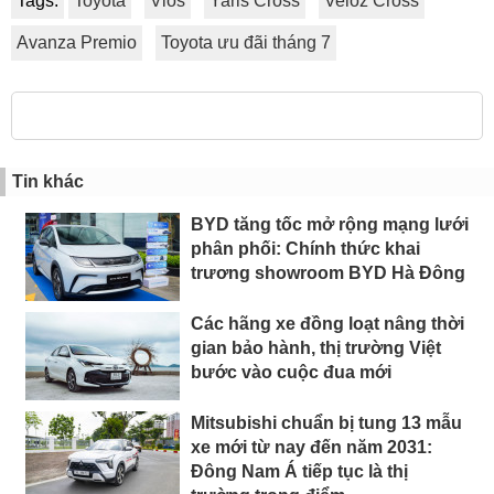
Tags:
Toyota
Vios
Yaris Cross
Veloz Cross
Avanza Premio
Toyota ưu đãi tháng 7
Tin khác
BYD tăng tốc mở rộng mạng lưới
phân phối: Chính thức khai
trương showroom BYD Hà Đông
Các hãng xe đồng loạt nâng thời
gian bảo hành, thị trường Việt
bước vào cuộc đua mới
Mitsubishi chuẩn bị tung 13 mẫu
xe mới từ nay đến năm 2031:
Đông Nam Á tiếp tục là thị