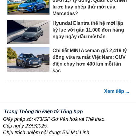
dưới 1,7 tỷ đồng: Quân cờ chiến
lược hay phép thử mới của
Mercedes?
Hyundai Elantra thế hệ mới lập
kỷ lục với gần 11.000 đơn hàng
ngay ngày đầu mở bán
Chi tiết MINI Aceman giá 2,419 tỷ
đồng vừa ra mắt Việt Nam: CUV
điện chạy hơn 400 km mỗi lần
sạc
Xem tiếp ...
Trang Thông tin Điện tử Tổng hợp
Giấy phép số: 473/GP-Sở Văn hoá và Thể thao.
Cấp ngày 23/9/2025.
Chịu trách nhiệm nội dung: Bùi Mai Linh