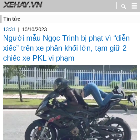
Tin tức
13:31
|
10/10/2023
Người mẫu Ngọc Trinh bị phạt vì “diễn
xiếc” trên xe phân khối lớn, tạm giữ 2
chiếc xe PKL vi phạm