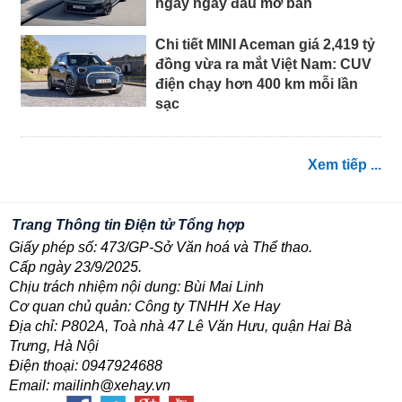
ngay ngày đầu mở bán
Chi tiết MINI Aceman giá 2,419 tỷ
đồng vừa ra mắt Việt Nam: CUV
điện chạy hơn 400 km mỗi lần
sạc
Xem tiếp ...
Trang Thông tin Điện tử Tổng hợp
Giấy phép số: 473/GP-Sở Văn hoá và Thể thao.
Cấp ngày 23/9/2025.
Chịu trách nhiệm nội dung: Bùi Mai Linh
Cơ quan chủ quản: Công ty TNHH Xe Hay
Địa chỉ: P802A, Toà nhà 47 Lê Văn Hưu, quận Hai Bà
Trưng, Hà Nội
Điện thoại: 0947924688
Email: mailinh@xehay.vn