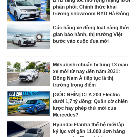
BYD tăng tốc mở rộng mạng lưới
phân phối: Chính thức khai
trương showroom BYD Hà Đông
Các hãng xe đồng loạt nâng thời
gian bảo hành, thị trường Việt
bước vào cuộc đua mới
Mitsubishi chuẩn bị tung 13 mẫu
xe mới từ nay đến năm 2031:
Đông Nam Á tiếp tục là thị
trường trọng điểm
[GÓC NHÌN] CLA 200 Electric
dưới 1,7 tỷ đồng: Quân cờ chiến
lược hay phép thử mới của
Mercedes?
Hyundai Elantra thế hệ mới lập
kỷ lục với gần 11.000 đơn hàng