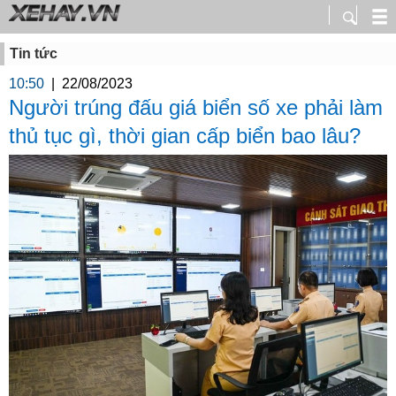
Tin tức
10:50
|
22/08/2023
Người trúng đấu giá biển số xe phải làm
thủ tục gì, thời gian cấp biển bao lâu?