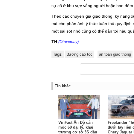
sự cố ở khu vực vắng người hoặc ban đêm
Theo các chuyên gia giao thông, kỹ năng xử
mà còn phản ánh ý thức tuân thủ quy định a
một sai sót nhỏ cũng có thể dẫn tới hậu qu
TH
(Otoxemay)
Tags:
đường cao tốc
an toàn giao thông
Tin khác
VinFast Ấn Độ cán
Freelander “h
mốc 60 đại lý, khai
dưới tay liên
trương cơ sở 3S đầu
Chery Jaguar