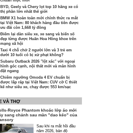
chuẩn mực mới"
BYD, Geely và Chery lọt top 10 hãng xe có
thị phần lớn nhất thế giới
BMW X1 hoàn toàn mới chính thức ra mắt
tại Việt Nam: 80 khách hàng đầu tiên được
ưu đãi còn 1,668 tỷ đồng
Điểm lại dàn siêu xe, xe sang và biển số
đẹp từng được Huấn Hoa Hồng khoe trên
mạng xã hội
Taxi 4 chỗ chở 2 người lớn và 3 trẻ em
dưới 10 tuổi có bị xử phạt không?
Subaru Outback 2026 "lột xác" với ngoại
hình góc cạnh, nội thất mới và màn hình
đặt ngang
Chiêm ngưỡng Omoda 4 EV chuẩn bị
được lắp ráp tại Việt Nam: CUV cỡ C thiết
kế như siêu xe, chạy được 553 km/sạc
E VÀ THỢ
olls-Royce Phantom khoác lớp áo mới
ầy sang chảnh sau màn "dao kéo" của
ansory
Sau khi ra mắt hồi đầu
năm 2026, bản độ