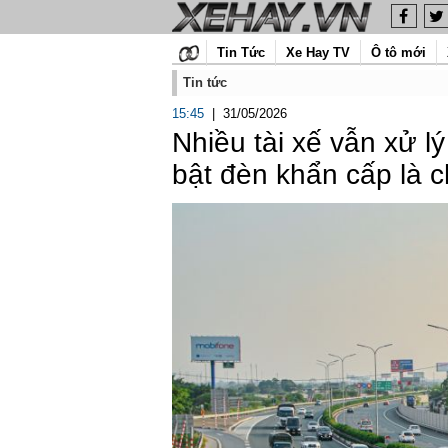
Tin Tức
Xe Hay TV
Ô tô mới
Tin tức
15:45
|
31/05/2026
Nhiều tài xế vẫn xử lý
bật đèn khẩn cấp là 