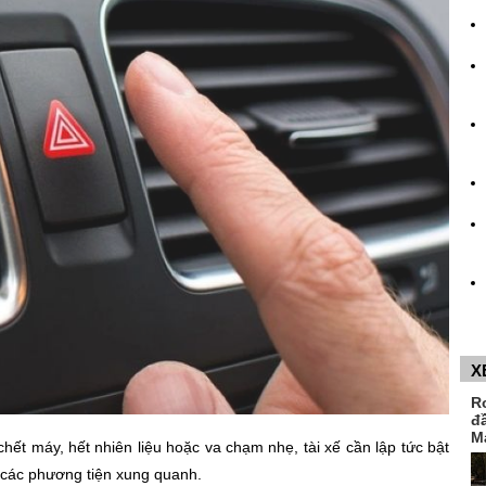
X
R
đ
M
chết máy, hết nhiên liệu hoặc va chạm nhẹ, tài xế cần lập tức bật
các phương tiện xung quanh.