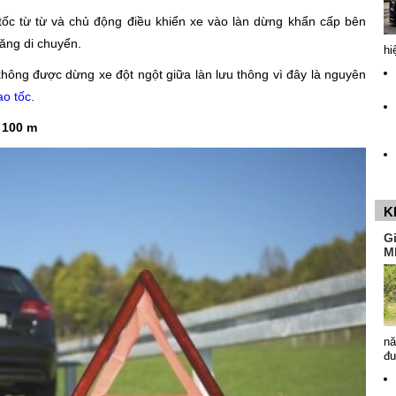
 tốc từ từ và chủ động điều khiển xe vào làn dừng khẩn cấp bên
ăng di chuyển.
hi
không được dừng xe đột ngột giữa làn lưu thông vì đây là nguyên
o tốc
.
 100 m
K
G
M
nă
đ