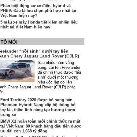
Phân biệt động cơ xe điện, hybrid và
PHEV: Đâu là lựa chọn phù hợp nhất tại
Việt Nam hiện nay?
5 mẫu xe máy Honda tiết kiệm nhiên liệu
nhất tại Việt Nam hiện nay
 TÔ MỚI
eelander “hồi sinh” dưới tay liên
oanh Chery Jaguar Land Rover (CJLR)
Sau nhiều năm vắng
bóng, cái tên Freelander
đã chính thức được “hồi
sinh” dưới một thương
hiệu độc lập do liên
anh Chery Jaguar Land Rover (CJLR) phát
iển.
Ford Territory 2026 được bổ sung bản
Platinum Hybrid: Nâng cấp hệ thống hỗ
trợ lái, thêm tính năng tạo hương thơm
trong xe
BMW X1 hoàn toàn mới chính thức ra mắt
tại Việt Nam: 80 khách hàng đầu tiên được
ưu đãi còn 1,668 tỷ đồng