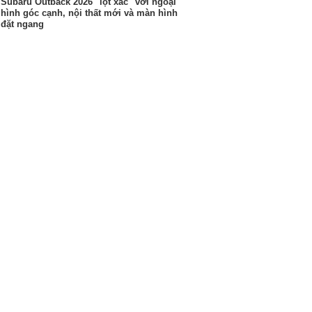
Subaru Outback 2026 "lột xác" với ngoại
hình góc cạnh, nội thất mới và màn hình
đặt ngang