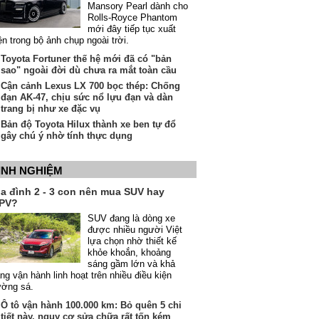
Mansory Pearl dành cho
Rolls-Royce Phantom
mới đây tiếp tục xuất
ện trong bộ ảnh chụp ngoài trời.
Toyota Fortuner thế hệ mới đã có "bản
sao" ngoài đời dù chưa ra mắt toàn cầu
Cận cảnh Lexus LX 700 bọc thép: Chống
đạn AK-47, chịu sức nổ lựu đạn và dàn
trang bị như xe đặc vụ
Bản độ Toyota Hilux thành xe ben tự đổ
gây chú ý nhờ tính thực dụng
INH NGHIỆM
ia đình 2 - 3 con nên mua SUV hay
PV?
SUV đang là dòng xe
được nhiều người Việt
lựa chọn nhờ thiết kế
khỏe khoắn, khoảng
sáng gầm lớn và khả
ng vận hành linh hoạt trên nhiều điều kiện
ường sá.
Ô tô vận hành 100.000 km: Bỏ quên 5 chi
tiết này, nguy cơ sửa chữa rất tốn kém