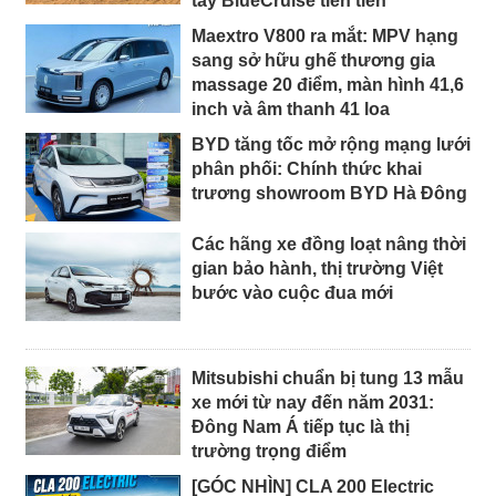
tay BlueCruise tiên tiến
Maextro V800 ra mắt: MPV hạng
sang sở hữu ghế thương gia
massage 20 điểm, màn hình 41,6
inch và âm thanh 41 loa
BYD tăng tốc mở rộng mạng lưới
phân phối: Chính thức khai
trương showroom BYD Hà Đông
Các hãng xe đồng loạt nâng thời
gian bảo hành, thị trường Việt
bước vào cuộc đua mới
Mitsubishi chuẩn bị tung 13 mẫu
xe mới từ nay đến năm 2031:
Đông Nam Á tiếp tục là thị
trường trọng điểm
[GÓC NHÌN] CLA 200 Electric