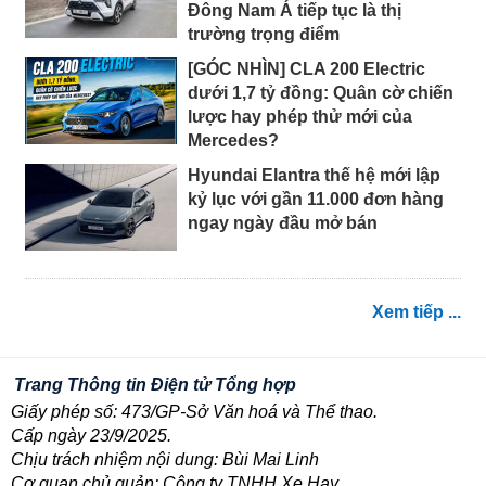
Đông Nam Á tiếp tục là thị
trường trọng điểm
[GÓC NHÌN] CLA 200 Electric
dưới 1,7 tỷ đồng: Quân cờ chiến
lược hay phép thử mới của
Mercedes?
Hyundai Elantra thế hệ mới lập
kỷ lục với gần 11.000 đơn hàng
ngay ngày đầu mở bán
Xem tiếp ...
Trang Thông tin Điện tử Tổng hợp
Giấy phép số: 473/GP-Sở Văn hoá và Thể thao.
Cấp ngày 23/9/2025.
Chịu trách nhiệm nội dung: Bùi Mai Linh
Cơ quan chủ quản: Công ty TNHH Xe Hay