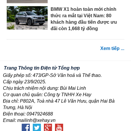
BMW X1 hoàn toàn mới chính
thức ra mắt tại Việt Nam: 80
khách hàng đầu tiên được ưu
đãi còn 1,668 tỷ đồng
Xem tiếp ...
Trang Thông tin Điện tử Tổng hợp
Giấy phép số: 473/GP-Sở Văn hoá và Thể thao.
Cấp ngày 23/9/2025.
Chịu trách nhiệm nội dung: Bùi Mai Linh
Cơ quan chủ quản: Công ty TNHH Xe Hay
Địa chỉ: P802A, Toà nhà 47 Lê Văn Hưu, quận Hai Bà
Trưng, Hà Nội
Điện thoại: 0947924688
Email: mailinh@xehay.vn