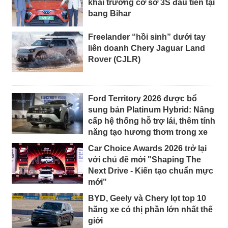
khai trương cơ sở 3S đầu tiên tại
bang Bihar
Freelander “hồi sinh” dưới tay
liên doanh Chery Jaguar Land
Rover (CJLR)
Ford Territory 2026 được bổ
sung bản Platinum Hybrid: Nâng
cấp hệ thống hỗ trợ lái, thêm tính
năng tạo hương thơm trong xe
Car Choice Awards 2026 trở lại
với chủ đề mới "Shaping The
Next Drive - Kiến tạo chuẩn mực
mới"
BYD, Geely và Chery lọt top 10
hãng xe có thị phần lớn nhất thế
giới