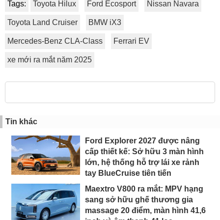
Tags:
Toyota Hilux
Ford Ecosport
Nissan Navara
Toyota Land Cruiser
BMW iX3
Mercedes-Benz CLA-Class
Ferrari EV
xe mới ra mắt năm 2025
Tin khác
Ford Explorer 2027 được nâng
cấp thiết kế: Sở hữu 3 màn hình
lớn, hệ thống hỗ trợ lái xe rảnh
tay BlueCruise tiên tiến
Maextro V800 ra mắt: MPV hạng
sang sở hữu ghế thương gia
massage 20 điểm, màn hình 41,6