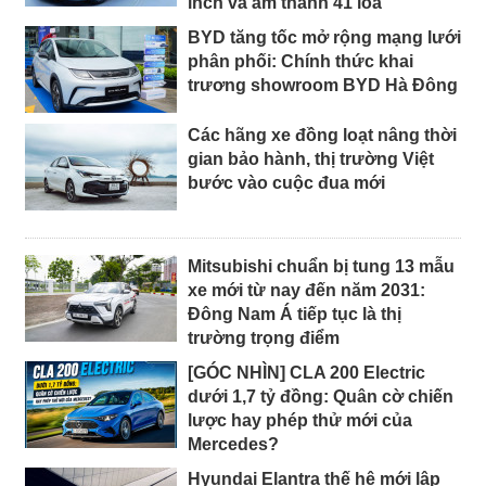
inch và âm thanh 41 loa
BYD tăng tốc mở rộng mạng lưới
phân phối: Chính thức khai
trương showroom BYD Hà Đông
Các hãng xe đồng loạt nâng thời
gian bảo hành, thị trường Việt
bước vào cuộc đua mới
Mitsubishi chuẩn bị tung 13 mẫu
xe mới từ nay đến năm 2031:
Đông Nam Á tiếp tục là thị
trường trọng điểm
[GÓC NHÌN] CLA 200 Electric
dưới 1,7 tỷ đồng: Quân cờ chiến
lược hay phép thử mới của
Mercedes?
Hyundai Elantra thế hệ mới lập