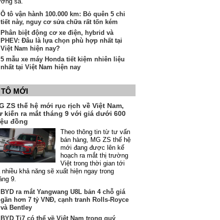
ường sá.
Ô tô vận hành 100.000 km: Bỏ quên 5 chi
tiết này, nguy cơ sửa chữa rất tốn kém
Phân biệt động cơ xe điện, hybrid và
PHEV: Đâu là lựa chọn phù hợp nhất tại
Việt Nam hiện nay?
5 mẫu xe máy Honda tiết kiệm nhiên liệu
nhất tại Việt Nam hiện nay
 TÔ MỚI
 ZS thế hệ mới rục rịch về Việt Nam,
 kiến ra mắt tháng 9 với giá dưới 600
riệu đồng
Theo thông tin từ tư vấn
bán hàng, MG ZS thế hệ
mới đang được lên kế
hoạch ra mắt thị trường
Việt trong thời gian tới
 nhiều khả năng sẽ xuất hiện ngay trong
áng 9.
BYD ra mắt Yangwang U8L bản 4 chỗ giá
gần hơn 7 tỷ VNĐ, cạnh tranh Rolls-Royce
và Bentley
BYD Ti7 có thể về Việt Nam trong quý