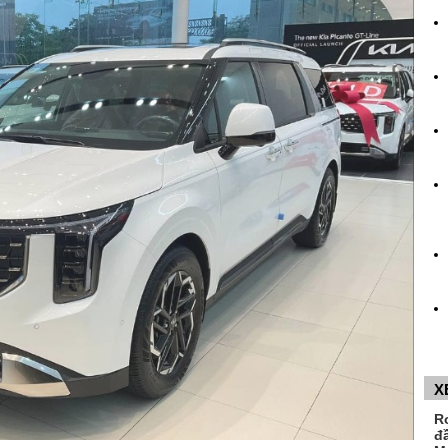
X
R
đ