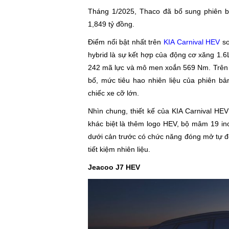
Tháng 1/2025, Thaco đã bổ sung phiên bả
1,849 tỷ đồng.
Điểm nổi bật nhất trên
KIA Carnival HEV
so
hybrid là sự kết hợp của động cơ xăng 1.6
242 mã lực và mô men xoắn 569 Nm. Trên b
bố, mức tiêu hao nhiên liệu của phiên bả
chiếc xe cỡ lớn.
Nhìn chung, thiết kế của KIA Carnival HE
khác biệt là thêm logo HEV, bộ mâm 19 inc
dưới cản trước có chức năng đóng mở tự độ
tiết kiệm nhiên liệu.
Jeacoo J7 HEV