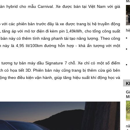
M
n hybrid cho mẫu Carnival. Xe được bán tại Việt Nam với giá
 với các phiên bản trước đây là xe được trang bị hệ truyền động
hi
L tăng áp với mô tơ điện đi kèm pin 1,49kWh, cho tổng công suất
ản này có thêm tính năng phanh tái tạo năng lượng. Theo công
n này là 4,95 lít/100km đường hỗn hợp - khá ấn tượng với một
V tương tự bản máy dầu Signature 7 chỗ. Xe chỉ có một số điểm
h có họa tiết 3D. Phiên bản này cũng trang bị thêm cửa gió bên
ng theo điều kiện vận hành, giúp tăng hiệu suất khí động học và
K
G
M
nă