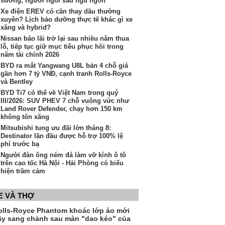
sướng, người ngồi sau ngủ ngon”
Xe điện EREV có cần thay dầu thường
xuyên? Lịch bảo dưỡng thực tế khác gì xe
xăng và hybrid?
Nissan báo lãi trở lại sau nhiều năm thua
lỗ, tiếp tục giữ mục tiêu phục hồi trong
năm tài chính 2026
BYD ra mắt Yangwang U8L bản 4 chỗ giá
gần hơn 7 tỷ VNĐ, cạnh tranh Rolls-Royce
và Bentley
BYD Ti7 có thể về Việt Nam trong quý
III/2026: SUV PHEV 7 chỗ vuông vức như
Land Rover Defender, chạy hơn 150 km
không tốn xăng
Mitsubishi tung ưu đãi lớn tháng 8:
Destinator lần đầu được hỗ trợ 100% lệ
phí trước bạ
Người đàn ông ném đá làm vỡ kính ô tô
trên cao tốc Hà Nội - Hải Phòng có biểu
hiện trầm cảm
E VÀ THỢ
olls-Royce Phantom khoác lớp áo mới
ầy sang chảnh sau màn "dao kéo" của