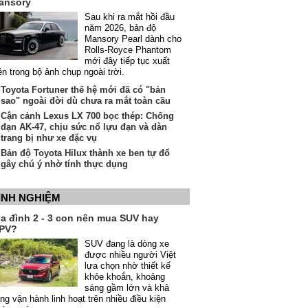
ansory
Sau khi ra mắt hồi đầu
năm 2026, bản độ
Mansory Pearl dành cho
Rolls-Royce Phantom
mới đây tiếp tục xuất
ện trong bộ ảnh chụp ngoài trời.
Toyota Fortuner thế hệ mới đã có "bản
sao" ngoài đời dù chưa ra mắt toàn cầu
Cận cảnh Lexus LX 700 bọc thép: Chống
đạn AK-47, chịu sức nổ lựu đạn và dàn
trang bị như xe đặc vụ
Bản độ Toyota Hilux thành xe ben tự đổ
gây chú ý nhờ tính thực dụng
INH NGHIỆM
ia đình 2 - 3 con nên mua SUV hay
PV?
SUV đang là dòng xe
được nhiều người Việt
lựa chọn nhờ thiết kế
khỏe khoắn, khoảng
sáng gầm lớn và khả
ng vận hành linh hoạt trên nhiều điều kiện