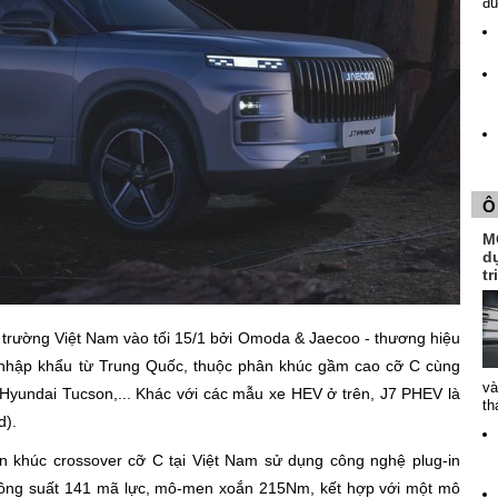
đ
Ô
MG
dự
t
hị trường Việt Nam vào tối 15/1 bởi Omoda & Jaecoo - thương hiệu
 nhập khẩu từ Trung Quốc, thuộc phân khúc gầm cao cỡ C cùng
và
Hyundai Tucson,... Khác với các mẫu xe HEV ở trên, J7 PHEV là
th
d).
n khúc crossover cỡ C tại Việt Nam sử dụng công nghệ plug-in
công suất 141 mã lực, mô-men xoắn 215Nm, kết hợp với một mô