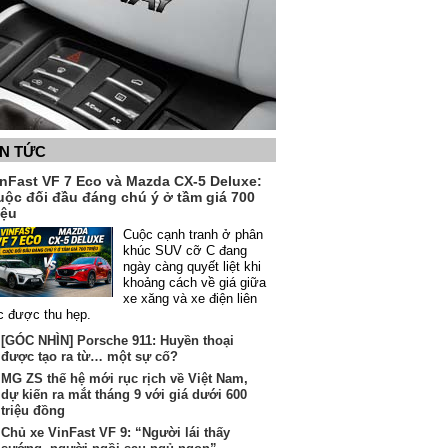
IN TỨC
inFast VF 7 Eco và Mazda CX-5 Deluxe:
uộc đối đầu đáng chú ý ở tầm giá 700
iệu
Cuộc cạnh tranh ở phân
khúc SUV cỡ C đang
ngày càng quyết liệt khi
khoảng cách về giá giữa
xe xăng và xe điện liên
c được thu hẹp.
[GÓC NHÌN] Porsche 911: Huyền thoại
được tạo ra từ… một sự cố?
MG ZS thế hệ mới rục rịch về Việt Nam,
dự kiến ra mắt tháng 9 với giá dưới 600
triệu đồng
Chủ xe VinFast VF 9: “Người lái thấy