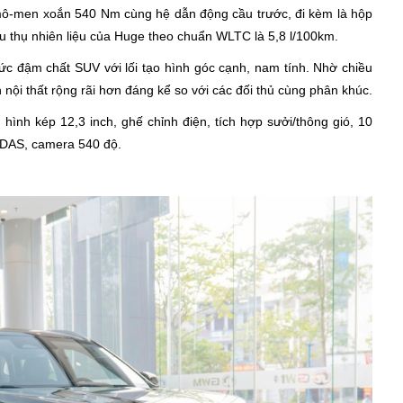
mô-men xoắn 540 Nm cùng hệ dẫn động cầu trước, đi kèm là hộp
êu thụ nhiên liệu của Huge theo chuẩn WLTC là 5,8 l/100km.
 đậm chất SUV với lối tạo hình góc cạnh, nam tính. Nhờ chiều
 nội thất rộng rãi hơn đáng kể so với các đối thủ cùng phân khúc.
hình kép 12,3 inch, ghế chỉnh điện, tích hợp sưởi/thông gió, 10
 ADAS, camera 540 độ.