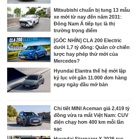
Mitsubishi chuẩn bị tung 13 mẫu
xe mới từ nay đến năm 2031:
Đông Nam Á tiếp tục là thị
trường trọng điểm
[GÓC NHÌN] CLA 200 Electric
dưới 1,7 tỷ đồng: Quân cờ chiến
lược hay phép thử mới của
Mercedes?
Hyundai Elantra thế hệ mới lập
kỷ lục với gần 11.000 đơn hàng
ngay ngày đầu mở bán
Chi tiết MINI Aceman giá 2,419 tỷ
đồng vừa ra mắt Việt Nam: CUV
điện chạy hơn 400 km mỗi lần
sạc
Hyundai Stargazer X 2026 rục