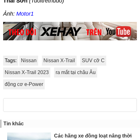
Thái Sơn
(Tuoitrethudo)
Ảnh:
Motor1
Tags:
Nissan
Nissan X-Trail
SUV cỡ C
Nissan X-Trail 2023
ra mắt tại châu Âu
động cơ e-Power
Tin khác
Các hãng xe đồng loạt nâng thời