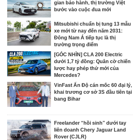
gian bảo hành, thị trường Việt
bước vào cuộc đua mới
Mitsubishi chuẩn bị tung 13 mẫu
xe mới từ nay đến năm 2031:
Đông Nam Á tiếp tục là thị
trường trọng điểm
[GÓC NHÌN] CLA 200 Electric
dưới 1,7 tỷ đồng: Quân cờ chiến
lược hay phép thử mới của
Mercedes?
VinFast Ấn Độ cán mốc 60 đại lý,
khai trương cơ sở 3S đầu tiên tại
bang Bihar
Freelander “hồi sinh” dưới tay
liên doanh Chery Jaguar Land
Rover (CJLR)