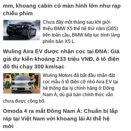
mm, khoang cabin có màn hình lớn như rạp
chiếu phim
Chưa đầy một tháng sau khi giới
thiệu BMW X5 thế hệ thứ năm (G65)
trên toàn cầu, BMW tiếp tục trình làng
phiên bản X5 L.
Wuling Aira EV được nhận cọc tại ĐNA: Giá
giá dự kiến khoảng 233 triệu VNĐ, ô tô điện
đô thị chạy 300 km/sạc
Wuling Motors đã bắt đầu nhận đặt
cọc mẫu ô tô điện cỡ nhỏ Aira EV tại
hệ thống đại lý chính hãng ở Đông
Nam Á, dù giá bán chính thức vẫn
chưa được công bố.
Omoda 4 ra mắt Đông Nam Á: Chuẩn bị lắp
ráp tại Việt Nam với khoang lái AI thế hệ
mới