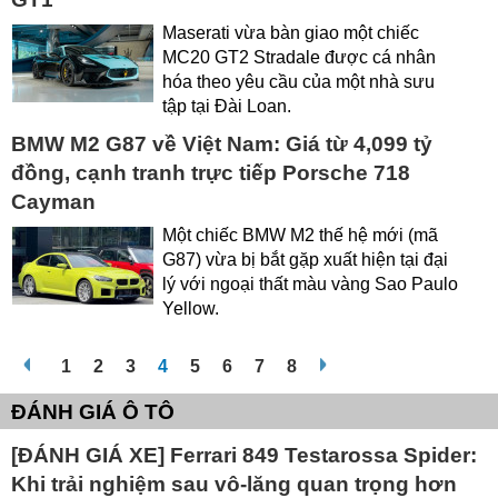
Maserati vừa bàn giao một chiếc
MC20 GT2 Stradale được cá nhân
hóa theo yêu cầu của một nhà sưu
tập tại Đài Loan.
BMW M2 G87 về Việt Nam: Giá từ 4,099 tỷ
đồng, cạnh tranh trực tiếp Porsche 718
Cayman
Một chiếc BMW M2 thế hệ mới (mã
G87) vừa bị bắt gặp xuất hiện tại đại
lý với ngoại thất màu vàng Sao Paulo
Yellow.
1
2
3
4
5
6
7
8
ĐÁNH GIÁ Ô TÔ
[ĐÁNH GIÁ XE] Ferrari 849 Testarossa Spider:
Khi trải nghiệm sau vô-lăng quan trọng hơn