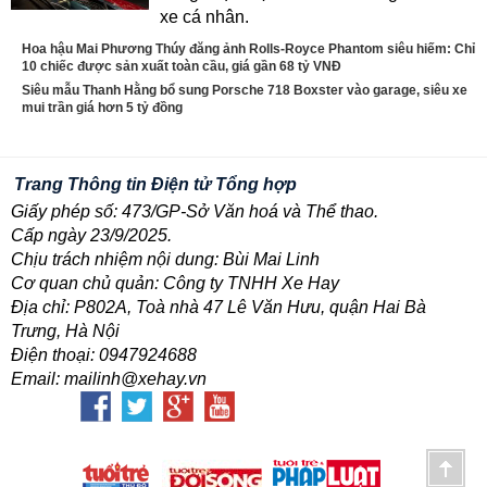
xe cá nhân.
Hoa hậu Mai Phương Thúy đăng ảnh Rolls-Royce Phantom siêu hiếm: Chỉ
10 chiếc được sản xuất toàn cầu, giá gần 68 tỷ VNĐ
Siêu mẫu Thanh Hằng bổ sung Porsche 718 Boxster vào garage, siêu xe
mui trần giá hơn 5 tỷ đồng
Trang Thông tin Điện tử Tổng hợp
Giấy phép số: 473/GP-Sở Văn hoá và Thể thao.
Cấp ngày 23/9/2025.
Chịu trách nhiệm nội dung: Bùi Mai Linh
Cơ quan chủ quản: Công ty TNHH Xe Hay
Địa chỉ: P802A, Toà nhà 47 Lê Văn Hưu, quận Hai Bà
Trưng, Hà Nội
Điện thoại: 0947924688
Email: mailinh@xehay.vn