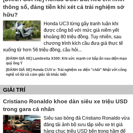
thông số, đáng tiền khi xét cả trải nghiệm sở
hữu?
Honda UC3 từng gây tranh luận khi
được công bố với mức giá niêm yết
khoảng 80 triệu đồng. Tuy nhiên, sau
chương trình kích cầu đưa giá thực tế
xuống từ hơn 56 triệu đồng, câu hỏi...
[ĐÁNH GIÁ XE] Lambretta X300: Khi sức mạnh cơ bắp ẩn sau diện mạo
quý ông Ý
[ĐÁNH GIÁ XE] Honda CUV e: Trải nghiệm xe điện "chất" Nhật với công
nghệ số lùi và cảm giác lái khác biệt
GIẢI TRÍ
Cristiano Ronaldo khoe dàn siêu xe triệu USD
trong gara cá nhân
Siêu sao bóng đá Cristiano Ronaldo vừa
đăng tải ảnh bộ sưu tập siêu xe trị giá
hàng chục triệu USD bên trong hầm để