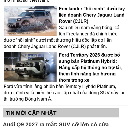
mới nhất tại Việt Nam.
Freelander “hồi sinh” dưới tay
liên doanh Chery Jaguar Land
Rover (CJLR)
Sau nhiều năm vắng bóng, cái
tên Freelander đã chính thức
được “hồi sinh” dưới một thương hiệu độc lập do liên
doanh Chery Jaguar Land Rover (CJLR) phát triển.
Ford Territory 2026 được bổ
sung bản Platinum Hybrid:
Nâng cấp hệ thống hỗ trợ lái,
thêm tính năng tạo hương
thơm trong xe
Ford vừa trình làng phiên bản Territory Hybrid Platinum,
được định vị là biến thể cao cấp nhất của dòng SUV này tại
thị trường Đông Nam Á.
TIN MỚI CẬP NHẬT
Audi Q9 2027 ra mắt: SUV cỡ lớn có cửa