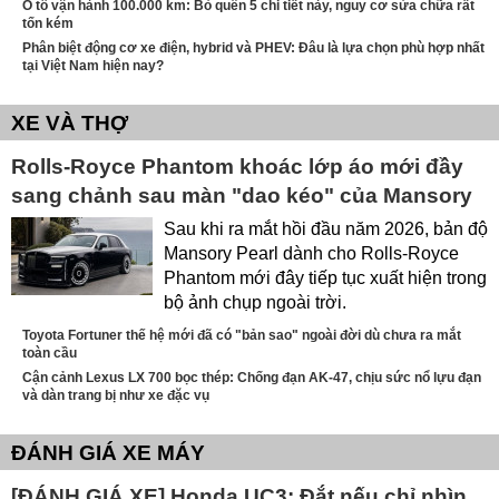
Ô tô vận hành 100.000 km: Bỏ quên 5 chi tiết này, nguy cơ sửa chữa rất
tốn kém
Phân biệt động cơ xe điện, hybrid và PHEV: Đâu là lựa chọn phù hợp nhất
tại Việt Nam hiện nay?
XE VÀ THỢ
Rolls-Royce Phantom khoác lớp áo mới đầy
sang chảnh sau màn "dao kéo" của Mansory
Sau khi ra mắt hồi đầu năm 2026, bản độ
Mansory Pearl dành cho Rolls-Royce
Phantom mới đây tiếp tục xuất hiện trong
bộ ảnh chụp ngoài trời.
Toyota Fortuner thế hệ mới đã có "bản sao" ngoài đời dù chưa ra mắt
toàn cầu
Cận cảnh Lexus LX 700 bọc thép: Chống đạn AK-47, chịu sức nổ lựu đạn
và dàn trang bị như xe đặc vụ
ĐÁNH GIÁ XE MÁY
[ĐÁNH GIÁ XE] Honda UC3: Đắt nếu chỉ nhìn