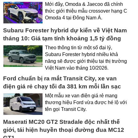
Mới đây, Omoda & Jaecoo đã chính
thức giới thiệu mẫu crossover hạng C
Omoda 4 tại Đông Nam Á.
Subaru Forester hybrid dự kiến về Việt Nam
tháng 10: Giá tạm tính khoảng 1,5 tỷ đồng
Theo thông tin từ một số đại lý,
Subaru Forester hybrid nhiều khả
năng sẽ được giới thiệu tại thị trường
Việt Nam vào tháng 10/2026.
Ford chuẩn bị ra mắt Transit City, xe van
điện giá rẻ chạy tối đa 381 km mỗi lần sạc
Một mẫu xe van điện giá rẻ mang
thương hiệu Ford vừa được hé lộ với
tên gọi Transit City.
Maserati MC20 GT2 Stradale độc nhất thế
giới, tái hiện huyền thoại đường đua MC12
GT1