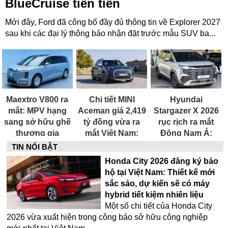
BlueCruise tiên tiến
Mới đây, Ford đã công bố đầy đủ thông tin về Explorer 2027
sau khi các đại lý thông báo nhận đặt trước mẫu SUV ba...
Maextro V800 ra
Chi tiết MINI
Hyundai
mắt: MPV hạng
Aceman giá 2,419
Stargazer X 2026
sang sở hữu ghế
tỷ đồng vừa ra
rục rịch ra mắt
thương gia
mắt Việt Nam:
Đông Nam Á:
massage 20 điểm,
CUV điện chạy
MPV 6 chỗ, thiết
TIN NỔI BẬT
màn hình 41,6
hơn 400 km mỗi
kế như SUV, giá
Honda City 2026 đăng ký bảo
inch và âm thanh
lần sạc
khoảng 769 triệu
hộ tại Việt Nam: Thiết kế mới
41 loa
VNĐ
sắc sảo, dự kiến sẽ có máy
hybrid tiết kiệm nhiên liệu
Một số chi tiết của Honda City
2026 vừa xuất hiện trong công báo sở hữu công nghiệp