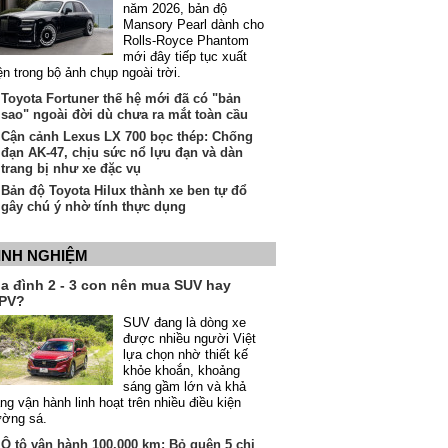
năm 2026, bản độ
Mansory Pearl dành cho
Rolls-Royce Phantom
mới đây tiếp tục xuất
ện trong bộ ảnh chụp ngoài trời.
Toyota Fortuner thế hệ mới đã có "bản
sao" ngoài đời dù chưa ra mắt toàn cầu
Cận cảnh Lexus LX 700 bọc thép: Chống
đạn AK-47, chịu sức nổ lựu đạn và dàn
trang bị như xe đặc vụ
Bản độ Toyota Hilux thành xe ben tự đổ
gây chú ý nhờ tính thực dụng
INH NGHIỆM
ia đình 2 - 3 con nên mua SUV hay
PV?
SUV đang là dòng xe
được nhiều người Việt
lựa chọn nhờ thiết kế
khỏe khoắn, khoảng
sáng gầm lớn và khả
ng vận hành linh hoạt trên nhiều điều kiện
ường sá.
Ô tô vận hành 100.000 km: Bỏ quên 5 chi