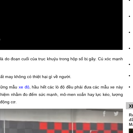
là do đoạn cuối của trục khuỷu trong hộp số bị gãy. Cú xóc mạnh
ất may không có thiệt hại gì về người.
những mẫu
xe độ
, hầu hết các lò độ đều phải đưa các mẫu xe này
 nghiệm nhằm đo đếm sức mạnh, mô-men xoắn hay lực kéo, lượng
n động cơ.
X
R
đ
M