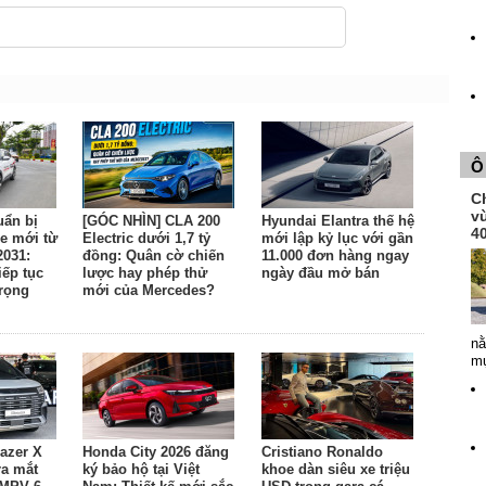
Ô
Ch
v
uẩn bị
[GÓC NHÌN] CLA 200
Hyundai Elantra thế hệ
4
e mới từ
Electric dưới 1,7 tỷ
mới lập kỷ lục với gần
2031:
đồng: Quân cờ chiến
11.000 đơn hàng ngay
ếp tục
lược hay phép thử
ngày đầu mở bán
trọng
mới của Mercedes?
nằ
mụ
azer X
Honda City 2026 đăng
Cristiano Ronaldo
ra mắt
ký bảo hộ tại Việt
khoe dàn siêu xe triệu