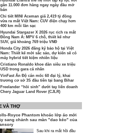
Hyundai Elantra thế hệ mới lập kỷ lục với
gần 11.000 đơn hàng ngay ngày đầu mở
bán
Chi tiết MINI Aceman giá 2,419 tỷ đồng
vừa ra mắt Việt Nam: CUV điện chạy hơn
400 km mỗi lần sạc
Hyundai Stargazer X 2026 rục rịch ra mắt
Đông Nam Á: MPV 6 chỗ, thiết kế như
SUV, giá khoảng 769 triệu VNĐ
Honda City 2026 đăng ký bảo hộ tại Việt
Nam: Thiết kế mới sắc sảo, dự kiến sẽ có
máy hybrid tiết kiệm nhiên liệu
Cristiano Ronaldo khoe dàn siêu xe triệu
USD trong gara cá nhân
VinFast Ấn Độ cán mốc 60 đại lý, khai
trương cơ sở 3S đầu tiên tại bang Bihar
Freelander “hồi sinh” dưới tay liên doanh
Chery Jaguar Land Rover (CJLR)
E VÀ THỢ
olls-Royce Phantom khoác lớp áo mới
ầy sang chảnh sau màn "dao kéo" của
ansory
Sau khi ra mắt hồi đầu