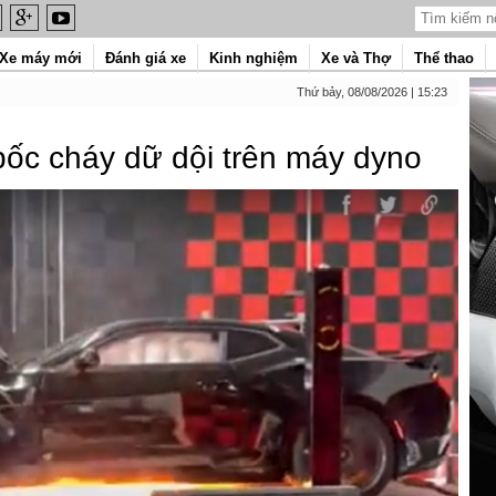
Xe máy mới
Đánh giá xe
Kinh nghiệm
Xe và Thợ
Thể thao
Thứ bảy, 08/08/2026 | 15:23
 bốc cháy dữ dội trên máy dyno