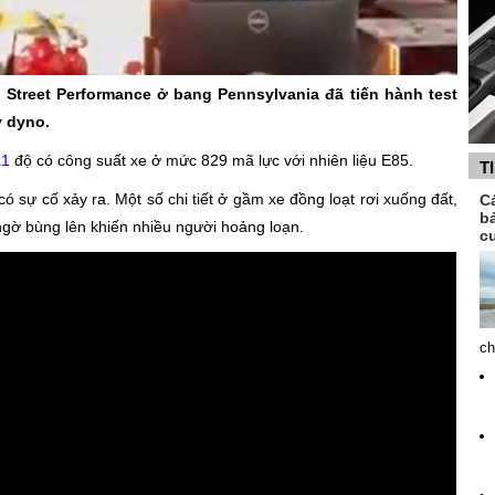
Street Performance ở bang Pennsylvania đã tiến hành test
y dyno.
L1
độ có công suất xe ở mức 829 mã lực với nhiên liệu E85.
T
ó sự cố xảy ra. Một số chi tiết ở gầm xe đồng loạt rơi xuống đất,
C
b
 ngờ bùng lên khiến nhiều người hoảng loạn.
c
ch