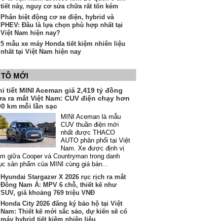
tiết này, nguy cơ sửa chữa rất tốn kém
Phân biệt động cơ xe điện, hybrid và
PHEV: Đâu là lựa chọn phù hợp nhất tại
Việt Nam hiện nay?
5 mẫu xe máy Honda tiết kiệm nhiên liệu
nhất tại Việt Nam hiện nay
 TÔ MỚI
i tiết MINI Aceman giá 2,419 tỷ đồng
ừa ra mắt Việt Nam: CUV điện chạy hơn
00 km mỗi lần sạc
MINI Aceman là mẫu
CUV thuần điện mới
nhất được THACO
AUTO phân phối tại Việt
Nam. Xe được định vị
m giữa Cooper và Countryman trong danh
c sản phẩm của MINI cùng giá bán...
Hyundai Stargazer X 2026 rục rịch ra mắt
Đông Nam Á: MPV 6 chỗ, thiết kế như
SUV, giá khoảng 769 triệu VNĐ
Honda City 2026 đăng ký bảo hộ tại Việt
Nam: Thiết kế mới sắc sảo, dự kiến sẽ có
máy hybrid tiết kiệm nhiên liệu