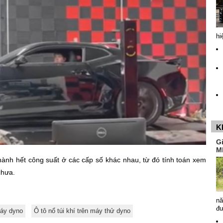
hi
K
G
M
hành hết công suất ở các cấp số khác nhau, từ đó tính toán xem
chưa.
nă
đ
áy dyno
Ô tô nổ túi khí trên máy thử dyno