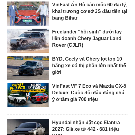
VinFast Ấn Độ cán mốc 60 đại lý,
khai trương cơ sở 3S đầu tiên tại
bang Bihar
Freelander “hồi sinh” dưới tay
liên doanh Chery Jaguar Land
Rover (CJLR)
BYD, Geely và Chery lọt top 10
hãng xe có thị phần lớn nhất thế
giới
VinFast VF 7 Eco và Mazda CX-5
Deluxe: Cuộc đối đầu đáng chú
ý ở tầm giá 700 triệu
Hyundai nhận đặt cọc Elantra
2027: Giá xe từ 442 - 681 triệu