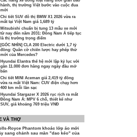
Các hãng xe đồng loạt nâng thời gian bảo
hành, thị trường Việt bước vào cuộc đua
mới
Chi tiết SUV đô thị BMW X1 2026 vừa ra
mắt tại Việt Nam giá 1,689 tỷ
Mitsubishi chuẩn bị tung 13 mẫu xe mới
từ nay đến năm 2031: Đông Nam Á tiếp tục
là thị trường trọng điểm
[GÓC NHÌN] CLA 200 Electric dưới 1,7 tỷ
đồng: Quân cờ chiến lược hay phép thử
mới của Mercedes?
Hyundai Elantra thế hệ mới lập kỷ lục với
gần 11.000 đơn hàng ngay ngày đầu mở
bán
Chi tiết MINI Aceman giá 2,419 tỷ đồng
vừa ra mắt Việt Nam: CUV điện chạy hơn
400 km mỗi lần sạc
Hyundai Stargazer X 2026 rục rịch ra mắt
Đông Nam Á: MPV 6 chỗ, thiết kế như
SUV, giá khoảng 769 triệu VNĐ
E VÀ THỢ
olls-Royce Phantom khoác lớp áo mới
ầy sang chảnh sau màn "dao kéo" của