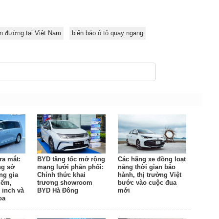
àn đường tại Việt Nam
biển báo ô tô quay ngang
ra mắt:
BYD tăng tốc mở rộng
Các hãng xe đồng loạt
ng sở
mạng lưới phân phối:
nâng thời gian bảo
ng gia
Chính thức khai
hành, thị trường Việt
iểm,
trương showroom
bước vào cuộc đua
 inch và
BYD Hà Đông
mới
oa