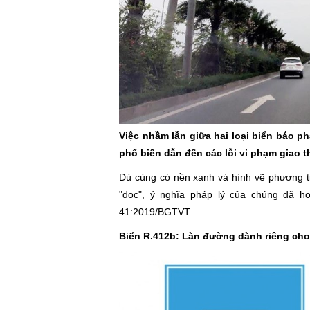
Việc nhầm lẫn giữa hai loại biển báo p
phổ biến dẫn đến các lỗi vi phạm giao t
Dù cùng có nền xanh và hình vẽ phương ti
"dọc", ý nghĩa pháp lý của chúng đã h
41:2019/BGTVT.
Biển R.412b: Làn đường dành riêng cho