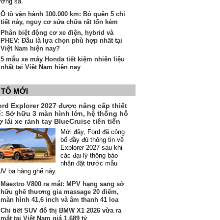
ường sá.
Ô tô vận hành 100.000 km: Bỏ quên 5 chi
tiết này, nguy cơ sửa chữa rất tốn kém
Phân biệt động cơ xe điện, hybrid và
PHEV: Đâu là lựa chọn phù hợp nhất tại
Việt Nam hiện nay?
5 mẫu xe máy Honda tiết kiệm nhiên liệu
nhất tại Việt Nam hiện nay
 TÔ MỚI
ord Explorer 2027 được nâng cấp thiết
ế: Sở hữu 3 màn hình lớn, hệ thống hỗ
ợ lái xe rảnh tay BlueCruise tiên tiến
Mới đây, Ford đã công
bố đầy đủ thông tin về
Explorer 2027 sau khi
các đại lý thông báo
nhận đặt trước mẫu
V ba hàng ghế này.
Maextro V800 ra mắt: MPV hạng sang sở
hữu ghế thương gia massage 20 điểm,
màn hình 41,6 inch và âm thanh 41 loa
Chi tiết SUV đô thị BMW X1 2026 vừa ra
mắt tại Việt Nam giá 1,689 tỷ