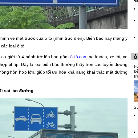
đ
 hình vẽ mặt trước của ô tô (nhìn trực diện). Biển báo này mang ý
ác loại ô tô.
 cơ giới từ 4 bánh trở lên bao gồm
ô tô con
, xe khách, xe tải, xe
Ô
 hợp pháp. Đây là loại biển báo thường thấy trên các tuyến đường
F
k
thông hỗn hợp lớn, giúp tối ưu hóa khả năng khai thác mặt đường
tr
đi sai làn đường
SU