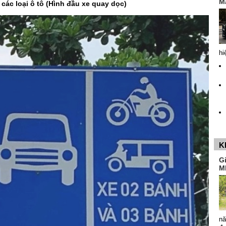
M
các loại ô tô (Hình đầu xe quay dọc)
hi
K
G
M
nă