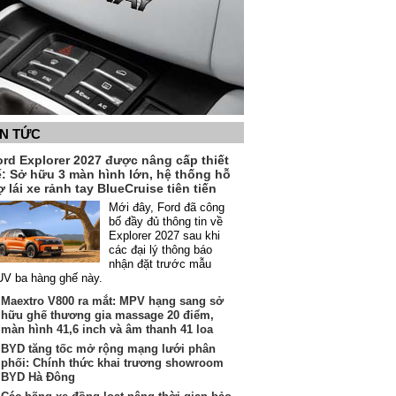
IN TỨC
ord Explorer 2027 được nâng cấp thiết
ế: Sở hữu 3 màn hình lớn, hệ thống hỗ
ợ lái xe rảnh tay BlueCruise tiên tiến
Mới đây, Ford đã công
bố đầy đủ thông tin về
Explorer 2027 sau khi
các đại lý thông báo
nhận đặt trước mẫu
V ba hàng ghế này.
Maextro V800 ra mắt: MPV hạng sang sở
hữu ghế thương gia massage 20 điểm,
màn hình 41,6 inch và âm thanh 41 loa
BYD tăng tốc mở rộng mạng lưới phân
phối: Chính thức khai trương showroom
BYD Hà Đông