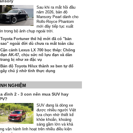
ansory
Sau khi ra mắt hồi đầu
năm 2026, bản độ
Mansory Pearl dành cho
Rolls-Royce Phantom
mới đây tiếp tục xuất
ện trong bộ ảnh chụp ngoài trời.
Toyota Fortuner thế hệ mới đã có "bản
sao" ngoài đời dù chưa ra mắt toàn cầu
Cận cảnh Lexus LX 700 bọc thép: Chống
đạn AK-47, chịu sức nổ lựu đạn và dàn
trang bị như xe đặc vụ
Bản độ Toyota Hilux thành xe ben tự đổ
gây chú ý nhờ tính thực dụng
INH NGHIỆM
ia đình 2 - 3 con nên mua SUV hay
PV?
SUV đang là dòng xe
được nhiều người Việt
lựa chọn nhờ thiết kế
khỏe khoắn, khoảng
sáng gầm lớn và khả
ng vận hành linh hoạt trên nhiều điều kiện