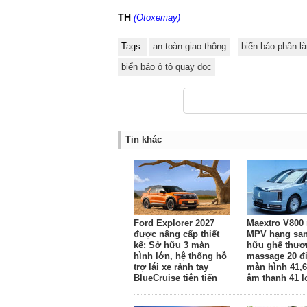
TH
(Otoxemay)
Tags:
an toàn giao thông
biển báo phân l
biển báo ô tô quay dọc
Tin khác
Ford Explorer 2027
Maextro V800 
được nâng cấp thiết
MPV hạng sa
kế: Sở hữu 3 màn
hữu ghế thươ
hình lớn, hệ thống hỗ
massage 20 đ
trợ lái xe rảnh tay
màn hình 41,6
BlueCruise tiên tiến
âm thanh 41 l