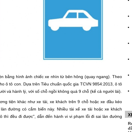
n bằng hình ảnh chiếc xe nhìn từ bên hông (quay ngang). Theo
cho ô tô con. Dựa trên Tiêu chuẩn quốc gia TCVN 9854:2013, ô tô
ười và hành lý, với số chỗ ngồi không quá 9 chỗ (kể cả người lái).
ương tiện khác như xe tải, xe khách trên 9 chỗ hoặc xe đầu kéo
làn đường có cắm biển này. Nhiều tài xế xe tải hoặc xe khách
X
ô thì đều đi được", dẫn đến hành vi vi phạm lỗi đi sai làn đường
R
đ