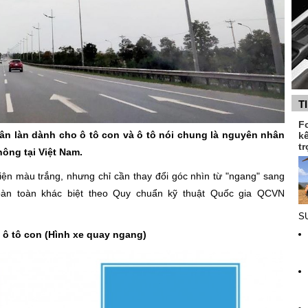
T
F
hân làn dành cho ô tô con và ô tô nói chung là nguyên nhân
k
tr
hông tại Việt Nam.
ện màu trắng, nhưng chỉ cần thay đổi góc nhìn từ "ngang" sang
oàn toàn khác biệt theo Quy chuẩn kỹ thuật Quốc gia QCVN
SU
 ô tô con (Hình xe quay ngang)