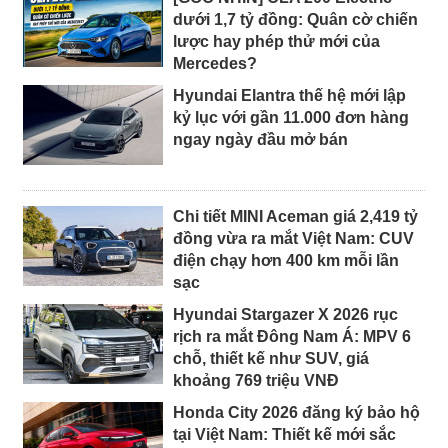
dưới 1,7 tỷ đồng: Quân cờ chiến
lược hay phép thử mới của
Mercedes?
Hyundai Elantra thế hệ mới lập
kỷ lục với gần 11.000 đơn hàng
ngay ngày đầu mở bán
Chi tiết MINI Aceman giá 2,419 tỷ
đồng vừa ra mắt Việt Nam: CUV
điện chạy hơn 400 km mỗi lần
sạc
Hyundai Stargazer X 2026 rục
rịch ra mắt Đông Nam Á: MPV 6
chỗ, thiết kế như SUV, giá
khoảng 769 triệu VNĐ
Honda City 2026 đăng ký bảo hộ
tại Việt Nam: Thiết kế mới sắc