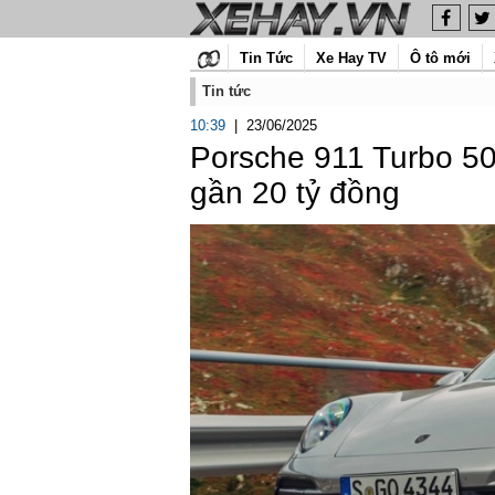
Tin Tức
Xe Hay TV
Ô tô mới
Tin tức
10:39
|
23/06/2025
Porsche 911 Turbo 50
gần 20 tỷ đồng