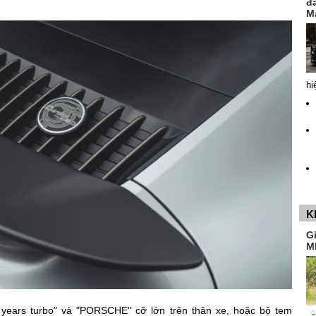
đ
M
hi
K
G
M
years turbo" và "PORSCHE" cỡ lớn trên thân xe, hoặc bộ tem