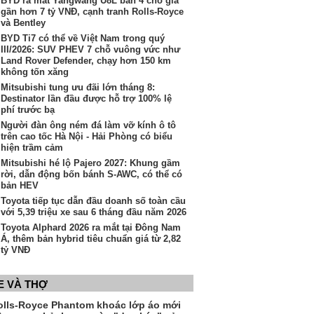
BYD ra mắt Yangwang U8L bản 4 chỗ giá
gần hơn 7 tỷ VNĐ, cạnh tranh Rolls-Royce
và Bentley
BYD Ti7 có thể về Việt Nam trong quý
III/2026: SUV PHEV 7 chỗ vuông vức như
Land Rover Defender, chạy hơn 150 km
không tốn xăng
Mitsubishi tung ưu đãi lớn tháng 8:
Destinator lần đầu được hỗ trợ 100% lệ
phí trước bạ
Người đàn ông ném đá làm vỡ kính ô tô
trên cao tốc Hà Nội - Hải Phòng có biểu
hiện trầm cảm
Mitsubishi hé lộ Pajero 2027: Khung gầm
rời, dẫn động bốn bánh S-AWC, có thể có
bản HEV
Toyota tiếp tục dẫn đầu doanh số toàn cầu
với 5,39 triệu xe sau 6 tháng đầu năm 2026
Toyota Alphard 2026 ra mắt tại Đông Nam
Á, thêm bản hybrid tiêu chuẩn giá từ 2,82
tỷ VNĐ
E VÀ THỢ
olls-Royce Phantom khoác lớp áo mới