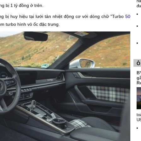
nă
g bị 1 tỷ đồng ở trên.
đ
g bị huy hiệu tại lưới tản nhiệt động cơ với dòng chữ "Turbo
50
m turbo hình vỏ ốc đặc trưng.
Ô
B
g
R
to
U