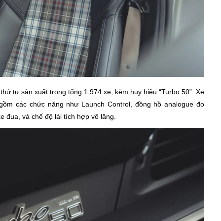
hứ tự sản xuất trong tổng 1.974 xe, kèm huy hiệu “Turbo 50”. Xe
o gồm các chức năng như Launch Control, đồng hồ analogue đo
e đua, và chế độ lái tích hợp vô lăng.