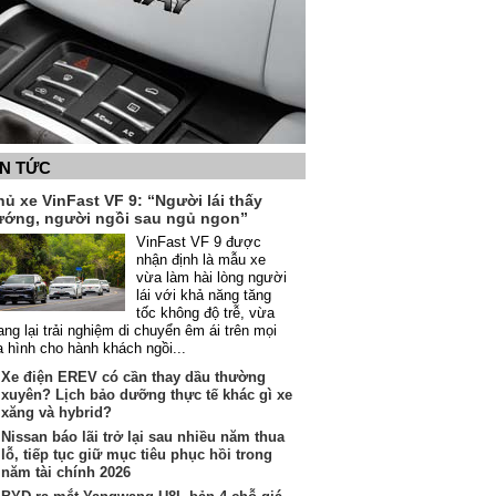
IN TỨC
ủ xe VinFast VF 9: “Người lái thấy
ướng, người ngồi sau ngủ ngon”
VinFast VF 9 được
nhận định là mẫu xe
vừa làm hài lòng người
lái với khả năng tăng
tốc không độ trễ, vừa
ng lại trải nghiệm di chuyển êm ái trên mọi
a hình cho hành khách ngồi...
Xe điện EREV có cần thay dầu thường
xuyên? Lịch bảo dưỡng thực tế khác gì xe
xăng và hybrid?
Nissan báo lãi trở lại sau nhiều năm thua
lỗ, tiếp tục giữ mục tiêu phục hồi trong
năm tài chính 2026