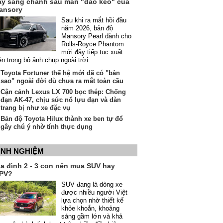
ầy sang chảnh sau màn "dao kéo" của
ansory
Sau khi ra mắt hồi đầu
năm 2026, bản độ
Mansory Pearl dành cho
Rolls-Royce Phantom
mới đây tiếp tục xuất
ện trong bộ ảnh chụp ngoài trời.
Toyota Fortuner thế hệ mới đã có "bản
sao" ngoài đời dù chưa ra mắt toàn cầu
Cận cảnh Lexus LX 700 bọc thép: Chống
đạn AK-47, chịu sức nổ lựu đạn và dàn
trang bị như xe đặc vụ
Bản độ Toyota Hilux thành xe ben tự đổ
gây chú ý nhờ tính thực dụng
INH NGHIỆM
ia đình 2 - 3 con nên mua SUV hay
PV?
SUV đang là dòng xe
được nhiều người Việt
lựa chọn nhờ thiết kế
khỏe khoắn, khoảng
sáng gầm lớn và khả