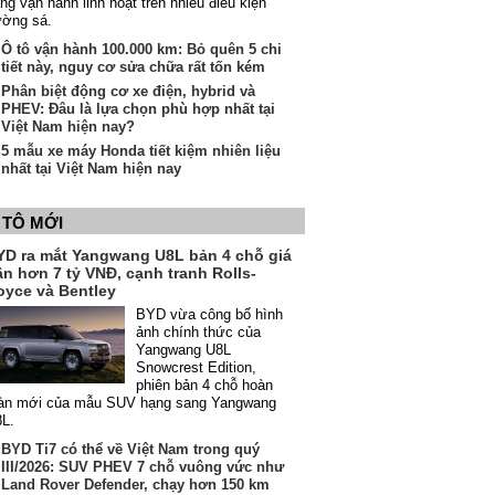
ng vận hành linh hoạt trên nhiều điều kiện
ường sá.
Ô tô vận hành 100.000 km: Bỏ quên 5 chi
tiết này, nguy cơ sửa chữa rất tốn kém
Phân biệt động cơ xe điện, hybrid và
PHEV: Đâu là lựa chọn phù hợp nhất tại
Việt Nam hiện nay?
5 mẫu xe máy Honda tiết kiệm nhiên liệu
nhất tại Việt Nam hiện nay
 TÔ MỚI
YD ra mắt Yangwang U8L bản 4 chỗ giá
ần hơn 7 tỷ VNĐ, cạnh tranh Rolls-
oyce và Bentley
BYD vừa công bố hình
ảnh chính thức của
Yangwang U8L
Snowcrest Edition,
phiên bản 4 chỗ hoàn
àn mới của mẫu SUV hạng sang Yangwang
8L.
BYD Ti7 có thể về Việt Nam trong quý
III/2026: SUV PHEV 7 chỗ vuông vức như
Land Rover Defender, chạy hơn 150 km