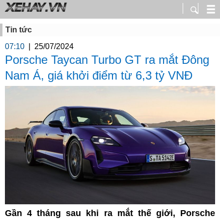
Tin tức
07:10
|
25/07/2024
Porsche Taycan Turbo GT ra mắt Đông
Nam Á, giá khởi điểm từ 6,3 tỷ VNĐ
Gần 4 tháng sau khi ra mắt thế giới, Porsche