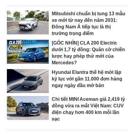
Mitsubishi chuẩn bị tung 13 mẫu
xe mới từ nay đến năm 2031:
Đông Nam Á tiếp tục là thị
trường trọng điểm
[GÓC NHÌN] CLA 200 Electric
dưới 1,7 tỷ đồng: Quân cờ chiến
lược hay phép thử mới của
Mercedes?
Hyundai Elantra thế hệ mới lập
kỷ lục với gần 11.000 đơn hàng
ngay ngày đầu mở bán
Chi tiết MINI Aceman giá 2,419 tỷ
đồng vừa ra mắt Việt Nam: CUV
điện chạy hơn 400 km mỗi lần
sạc