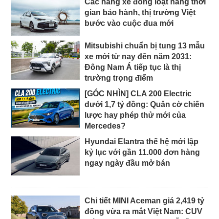
Các hãng xe đồng loạt nâng thời
gian bảo hành, thị trường Việt
bước vào cuộc đua mới
Mitsubishi chuẩn bị tung 13 mẫu
xe mới từ nay đến năm 2031:
Đông Nam Á tiếp tục là thị
trường trọng điểm
[GÓC NHÌN] CLA 200 Electric
dưới 1,7 tỷ đồng: Quân cờ chiến
lược hay phép thử mới của
Mercedes?
Hyundai Elantra thế hệ mới lập
kỷ lục với gần 11.000 đơn hàng
ngay ngày đầu mở bán
Chi tiết MINI Aceman giá 2,419 tỷ
đồng vừa ra mắt Việt Nam: CUV