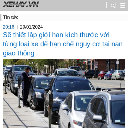
Tin tức
20:16
|
29/01/2024
Sẽ thiết lập giới hạn kích thước với
từng loại xe để hạn chế nguy cơ tai nạn
giao thông