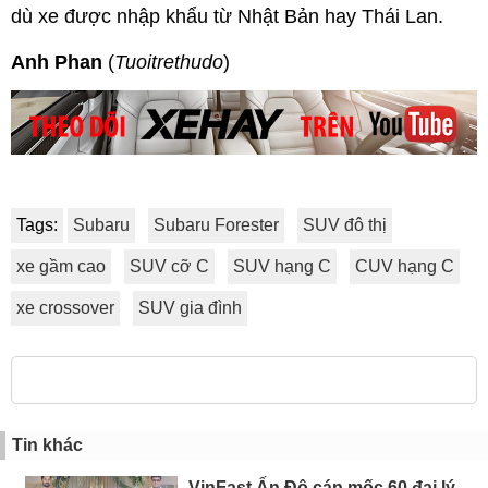
dù xe được nhập khẩu từ Nhật Bản hay Thái Lan.
Anh Phan
(
Tuoitrethudo
)
Tags:
Subaru
Subaru Forester
SUV đô thị
xe gầm cao
SUV cỡ C
SUV hạng C
CUV hạng C
xe crossover
SUV gia đình
Tin khác
VinFast Ấn Độ cán mốc 60 đại lý,