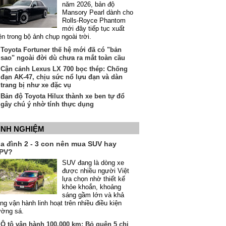
năm 2026, bản độ
Mansory Pearl dành cho
Rolls-Royce Phantom
mới đây tiếp tục xuất
ện trong bộ ảnh chụp ngoài trời.
Toyota Fortuner thế hệ mới đã có "bản
sao" ngoài đời dù chưa ra mắt toàn cầu
Cận cảnh Lexus LX 700 bọc thép: Chống
đạn AK-47, chịu sức nổ lựu đạn và dàn
trang bị như xe đặc vụ
Bản độ Toyota Hilux thành xe ben tự đổ
gây chú ý nhờ tính thực dụng
INH NGHIỆM
ia đình 2 - 3 con nên mua SUV hay
PV?
SUV đang là dòng xe
được nhiều người Việt
lựa chọn nhờ thiết kế
khỏe khoắn, khoảng
sáng gầm lớn và khả
ng vận hành linh hoạt trên nhiều điều kiện
ường sá.
Ô tô vận hành 100.000 km: Bỏ quên 5 chi