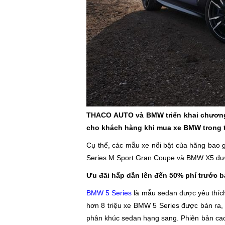
THACO AUTO và BMW triển khai chương 
cho khách hàng khi mua xe BMW trong t
Cụ thể, các mẫu xe nổi bật của hãng ba
Series M Sport Gran Coupe và BMW X5 đượ
Ưu đãi hấp dẫn lên đến 50% phí trước 
BMW 5 Series
là mẫu sedan được yêu thích
hơn 8 triệu xe BMW 5 Series được bán ra,
phân khúc sedan hạng sang. Phiên bản cao