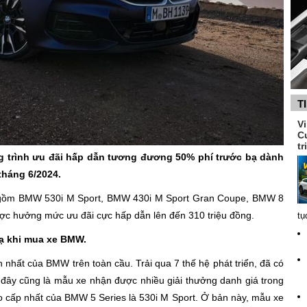
T
V
C
tr
trình ưu đãi hấp dẫn tương đương 50% phí trước bạ dành
háng 6/2024.
o gồm BMW 530i M Sport, BMW 430i M Sport Gran Coupe, BMW 8
c hưởng mức ưu đãi cực hấp dẫn lên đến 310 triệu đồng.
tụ
bạ khi mua xe BMW.
 nhất của BMW trên toàn cầu. Trải qua 7 thế hệ phát triển, đã có
 đây cũng là mẫu xe nhận được nhiều giải thưởng danh giá trong
 cấp nhất của BMW 5 Series là 530i M Sport. Ở bản này, mẫu xe