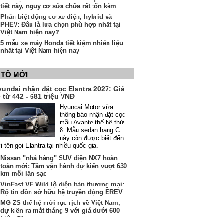
tiết này, nguy cơ sửa chữa rất tốn kém
Phân biệt động cơ xe điện, hybrid và
PHEV: Đâu là lựa chọn phù hợp nhất tại
Việt Nam hiện nay?
5 mẫu xe máy Honda tiết kiệm nhiên liệu
nhất tại Việt Nam hiện nay
 TÔ MỚI
yundai nhận đặt cọc Elantra 2027: Giá
 từ 442 - 681 triệu VNĐ
Hyundai Motor vừa
thông báo nhận đặt cọc
mẫu Avante thế hệ thứ
8. Mẫu sedan hạng C
này còn được biết đến
i tên gọi Elantra tại nhiều quốc gia.
Nissan "nhá hàng" SUV điện NX7 hoàn
toàn mới: Tầm vận hành dự kiến vượt 630
km mỗi lần sạc
VinFast VF Wild lộ diện bản thương mại:
Rộ tin đồn sở hữu hệ truyền động EREV
MG ZS thế hệ mới rục rịch về Việt Nam,
dự kiến ra mắt tháng 9 với giá dưới 600