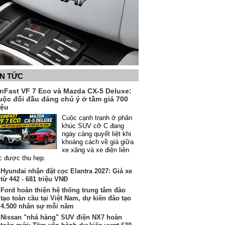
IN TỨC
inFast VF 7 Eco và Mazda CX-5 Deluxe:
uộc đối đầu đáng chú ý ở tầm giá 700
iệu
Cuộc cạnh tranh ở phân
khúc SUV cỡ C đang
ngày càng quyết liệt khi
khoảng cách về giá giữa
xe xăng và xe điện liên
c được thu hẹp.
Hyundai nhận đặt cọc Elantra 2027: Giá xe
từ 442 - 681 triệu VNĐ
Ford hoàn thiện hệ thống trung tâm đào
tạo toàn cầu tại Việt Nam, dự kiến đào tạo
4.500 nhân sự mỗi năm
Nissan "nhá hàng" SUV điện NX7 hoàn