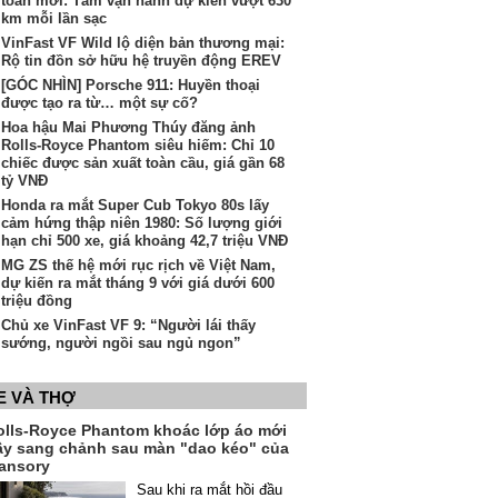
toàn mới: Tầm vận hành dự kiến vượt 630
km mỗi lần sạc
VinFast VF Wild lộ diện bản thương mại:
Rộ tin đồn sở hữu hệ truyền động EREV
[GÓC NHÌN] Porsche 911: Huyền thoại
được tạo ra từ… một sự cố?
Hoa hậu Mai Phương Thúy đăng ảnh
Rolls-Royce Phantom siêu hiếm: Chỉ 10
chiếc được sản xuất toàn cầu, giá gần 68
tỷ VNĐ
Honda ra mắt Super Cub Tokyo 80s lấy
cảm hứng thập niên 1980: Số lượng giới
hạn chỉ 500 xe, giá khoảng 42,7 triệu VNĐ
MG ZS thế hệ mới rục rịch về Việt Nam,
dự kiến ra mắt tháng 9 với giá dưới 600
triệu đồng
Chủ xe VinFast VF 9: “Người lái thấy
sướng, người ngồi sau ngủ ngon”
E VÀ THỢ
olls-Royce Phantom khoác lớp áo mới
ầy sang chảnh sau màn "dao kéo" của
ansory
Sau khi ra mắt hồi đầu