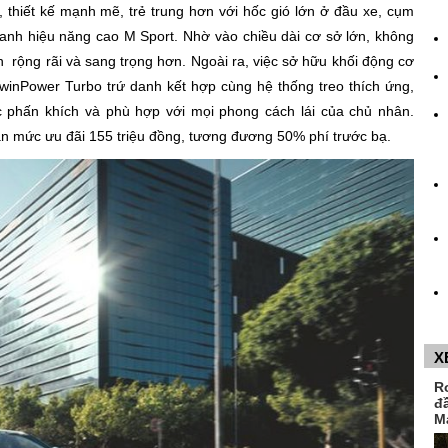
, thiết kế mạnh mẽ, trẻ trung hơn với hốc gió lớn ở đầu xe, cụm
anh hiệu năng cao M Sport. Nhờ vào chiều dài cơ sở lớn, không
 rộng rãi và sang trọng hơn. Ngoài ra, việc sở hữu khối động cơ
winPower Turbo trứ danh kết hợp cùng hệ thống treo thích ứng,
 phấn khích và phù hợp với mọi phong cách lái của chủ nhân.
ận mức ưu đãi 155 triệu đồng, tương đương 50% phí trước bạ.
X
R
đ
M