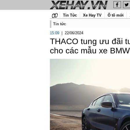
Tin Tức
Xe Hay TV
Ô tô mới
Tin tức
15:09
|
22/06/2024
THACO tung ưu đãi t
cho các mẫu xe BMW