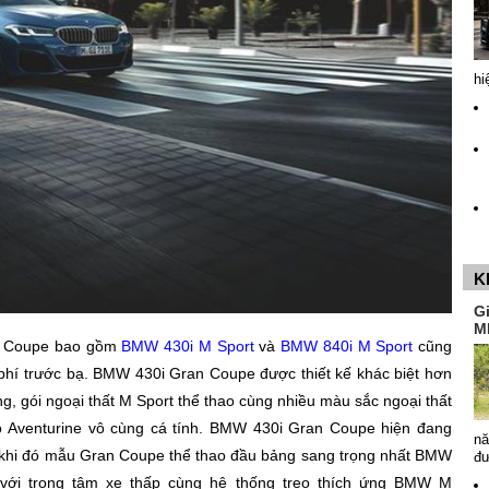
hi
K
G
M
an Coupe bao gồm
BMW 430i M Sport
và
BMW 840i M Sport
cũng
í trước bạ. BMW 430i Gran Coupe được thiết kế khác biệt hơn
ưng, gói ngoại thất M Sport thể thao cùng nhiều màu sắc ngoại thất
ỏ Aventurine vô cùng cá tính. BMW 430i Gran Coupe hiện đang
nă
g khi đó mẫu Gran Coupe thể thao đầu bảng sang trọng nhất BMW
đ
 với trọng tâm xe thấp cùng hệ thống treo thích ứng BMW M