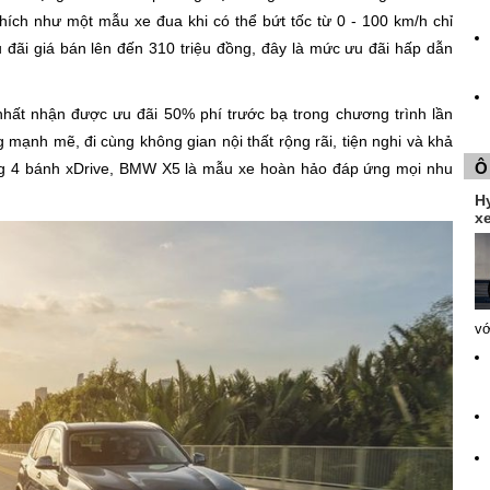
ích như một mẫu xe đua khi có thể bứt tốc từ 0 - 100 km/h chỉ
 đãi giá bán lên đến 310 triệu đồng, đây là mức ưu đãi hấp dẫn
ất nhận được ưu đãi 50% phí trước bạ trong chương trình lần
g mạnh mẽ, đi cùng không gian nội thất rộng rãi, tiện nghi và khả
Ô
ộng 4 bánh xDrive, BMW X5 là mẫu xe hoàn hảo đáp ứng mọi nhu
H
xe
vớ