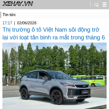
Tin tức
17:17
|
02/06/2026
Thị trường ô tô Việt Nam sôi động trở
lại với loạt tân binh ra mắt trong tháng 6