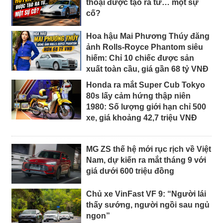
thoại được tạo ra từ… một sự
cố?
Hoa hậu Mai Phương Thúy đăng
ảnh Rolls-Royce Phantom siêu
hiếm: Chỉ 10 chiếc được sản
xuất toàn cầu, giá gần 68 tỷ VNĐ
Honda ra mắt Super Cub Tokyo
80s lấy cảm hứng thập niên
1980: Số lượng giới hạn chỉ 500
xe, giá khoảng 42,7 triệu VNĐ
MG ZS thế hệ mới rục rịch về Việt
Nam, dự kiến ra mắt tháng 9 với
giá dưới 600 triệu đồng
Chủ xe VinFast VF 9: “Người lái
thấy sướng, người ngồi sau ngủ
ngon”