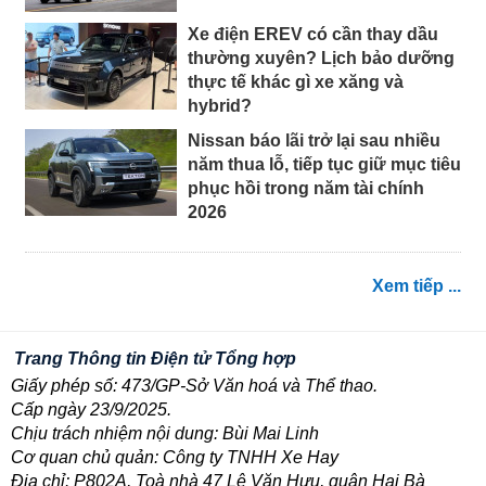
Xe điện EREV có cần thay dầu
thường xuyên? Lịch bảo dưỡng
thực tế khác gì xe xăng và
hybrid?
Nissan báo lãi trở lại sau nhiều
năm thua lỗ, tiếp tục giữ mục tiêu
phục hồi trong năm tài chính
2026
Xem tiếp ...
Trang Thông tin Điện tử Tổng hợp
Giấy phép số: 473/GP-Sở Văn hoá và Thể thao.
Cấp ngày 23/9/2025.
Chịu trách nhiệm nội dung: Bùi Mai Linh
Cơ quan chủ quản: Công ty TNHH Xe Hay
Địa chỉ: P802A, Toà nhà 47 Lê Văn Hưu, quận Hai Bà