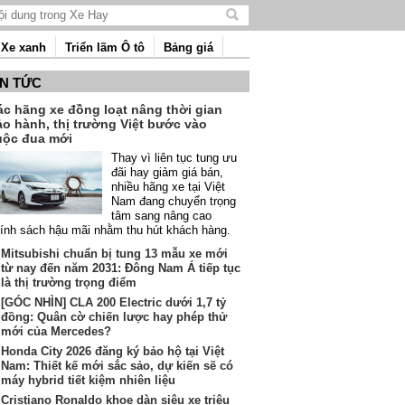
Tìm
kiếm
Xe xanh
Triển lãm Ô tô
Bảng giá
nội
dung
IN TỨC
ác hãng xe đồng loạt nâng thời gian
ảo hành, thị trường Việt bước vào
uộc đua mới
Thay vì liên tục tung ưu
đãi hay giảm giá bán,
nhiều hãng xe tại Việt
Nam đang chuyển trọng
tâm sang nâng cao
ính sách hậu mãi nhằm thu hút khách hàng.
Mitsubishi chuẩn bị tung 13 mẫu xe mới
từ nay đến năm 2031: Đông Nam Á tiếp tục
là thị trường trọng điểm
[GÓC NHÌN] CLA 200 Electric dưới 1,7 tỷ
đồng: Quân cờ chiến lược hay phép thử
mới của Mercedes?
Honda City 2026 đăng ký bảo hộ tại Việt
Nam: Thiết kế mới sắc sảo, dự kiến sẽ có
máy hybrid tiết kiệm nhiên liệu
Cristiano Ronaldo khoe dàn siêu xe triệu