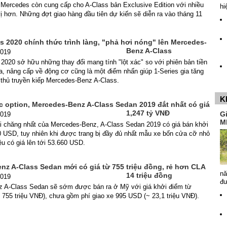
 Mercedes còn cung cấp cho A-Class bản Exclusive Edition với nhiều
hi
vị hơn. Những đợt giao hàng đầu tiên dự kiến sẽ diễn ra vào tháng 11
 2020 chính thức trình làng, "phả hơi nóng" lên Mercedes-
Benz A-Class
2019
020 sở hữu những thay đổi mang tính "lột xác" so với phiên bản tiền
a, nâng cấp về động cơ cũng là một điểm nhấn giúp 1-Series gia tăng
 thủ truyền kiếp Mercedes-Benz A-Class.
K
c option, Mercedes-Benz A-Class Sedan 2019 đắt nhất có giá
1,247 tỷ VNĐ
G
2019
M
i chăng nhất của Mercedes-Benz, A-Class Sedan 2019 có giá bán khởi
0 USD, tuy nhiên khi được trang bị đầy đủ nhất mẫu xe bốn cửa cỡ nhỏ
u có giá lên tới 53.660 USD.
nz A-Class Sedan mới có giá từ 755 triệu đồng, rẻ hơn CLA
nă
14 triệu đồng
2019
đ
 A-Class Sedan sẽ sớm được bán ra ở Mỹ với giá khởi điểm từ
755 triệu VNĐ), chưa gồm phí giao xe 995 USD (~ 23,1 triệu VNĐ).