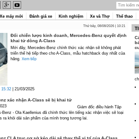
Xe máy mới
Đánh giá xe
Kinh nghiệm
Xe và Thợ
Thể thao
Thứ bảy, 08/08/2026 | 10:21
T
Đổi chiến lược kinh doanh, Mercedes-Benz quyết định
C
khai tử dòng A-Class
b
c
Mới đây, Mercedes-Benz chính thức xác nhận sẽ không phát
triển thế hệ tiếp theo cho A-Class, mẫu hatchback duy nhất của
hãng.
Xem tiếp
ch
15:32
| 21/03/2025
nz xác nhận A-Class sẽ bị khai tử
2023
Giám đốc điều hành Tập
Benz - Ola Kaellenius đã chính thức lên tiếng xác nhận việc sẽ loại
 ra khỏi dải sản phẩm của mình trong tương lai.
z CLA trục cơ sở kéo dài sẽ thay thế vị trí của A-Class