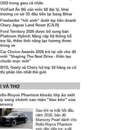
USD trong gara cá nhân
VinFast Ấn Độ cán mốc 60 đại lý, khai
trương cơ sở 3S đầu tiên tại bang Bihar
Freelander “hồi sinh” dưới tay liên doanh
Chery Jaguar Land Rover (CJLR)
Ford Territory 2026 được bổ sung bản
Platinum Hybrid: Nâng cấp hệ thống hỗ
trợ lái, thêm tính năng tạo hương thơm
trong xe
Car Choice Awards 2026 trở lại với chủ đề
mới "Shaping The Next Drive - Kiến tạo
chuẩn mực mới"
BYD, Geely và Chery lọt top 10 hãng xe có
thị phần lớn nhất thế giới
E VÀ THỢ
olls-Royce Phantom khoác lớp áo mới
ầy sang chảnh sau màn "dao kéo" của
ansory
Sau khi ra mắt hồi đầu
năm 2026, bản độ
Mansory Pearl dành cho
Rolls-Royce Phantom
mới đây tiếp tục xuất