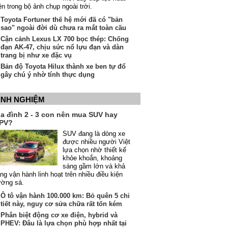
ện trong bộ ảnh chụp ngoài trời.
Toyota Fortuner thế hệ mới đã có "bản
sao" ngoài đời dù chưa ra mắt toàn cầu
Cận cảnh Lexus LX 700 bọc thép: Chống
đạn AK-47, chịu sức nổ lựu đạn và dàn
trang bị như xe đặc vụ
Bản độ Toyota Hilux thành xe ben tự đổ
gây chú ý nhờ tính thực dụng
INH NGHIỆM
ia đình 2 - 3 con nên mua SUV hay
PV?
SUV đang là dòng xe
được nhiều người Việt
lựa chọn nhờ thiết kế
khỏe khoắn, khoảng
sáng gầm lớn và khả
ng vận hành linh hoạt trên nhiều điều kiện
ường sá.
Ô tô vận hành 100.000 km: Bỏ quên 5 chi
tiết này, nguy cơ sửa chữa rất tốn kém
Phân biệt động cơ xe điện, hybrid và
PHEV: Đâu là lựa chọn phù hợp nhất tại