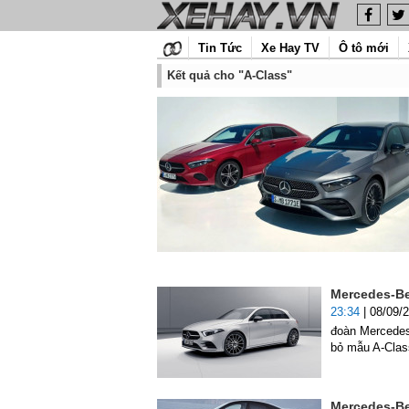
Tin Tức
Xe Hay TV
Ô tô mới
Kết quả cho "A-Class"
Mercedes-Be
23:34
| 08/09/
đoàn Mercedes-
bỏ mẫu A-Class
Mercedes-Ben