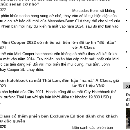
khúc sedan cỡ nhỏ?
2022
Mercedes-Benz sẽ không
i phân khúc sedan hạng sang cỡ nhỏ, thay vào đó là sự hiện diện của
trục cơ sở kéo dài mới của Mercedes-Benz CLA thay thế cho vị trí của
 Phiên bản mới này dự kiến ra mắt vào năm 2024, sau đó mở bán vào
 Mini Cooper 2022 có nhiều cải tiến lớn để tự tin "đối đầu"
với A-Class
2021
thể của Mini Cooper hatchback vốn không có nhiều thay đổi kể từ khi
ra mắt vào năm 2014. Tuy nhiên, phiên bản cập nhật mới nhất của Mini
 cải tiến đáng kể, đối với mọi biến thể mui cứng, mui trần, John
hay Cooper SE chạy điện.
ản hatchback ra mắt Thái Lan, đèn hậu "na ná" A-Class, giá
từ 457 triệu VNĐ
2020
X
 bản hybrid của City 2021, Honda cũng đã ra mắt City Hatchback thể
R
hị trường Thái Lan với giá bán khởi điểm từ khoảng 19.800 USD (~
đ
.
M
Class có thêm phiên bản Exclusive Edition dành cho khách
sự độc quyền
2020
Bên cạnh các phiên bản