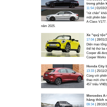
trong phân 
11:54
| 01/03/
"rút chân" khỏ
một phiên bản 
A-Class V177.
năm 2025.
Xe "quý tộc"
17:04
| 28/01/
Diện mạo tổng 
thế hệ thứ ba 
Cooper đã được
Cooper Works 
Honda City b
13:33
| 25/11/
Cùng với phiên
thao mới cho t
457 triệu VNĐ)
Mercedes A-
hàng thích 
09:34
| 28/10/