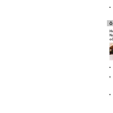
Ô
H
N
có