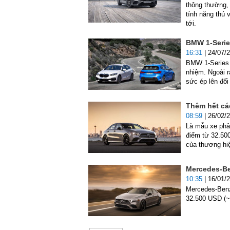
thông thường,
tính năng thú 
tới.
BMW 1-Series
16:31
| 24/07/
BMW 1-Series 2
nhiệm. Ngoài r
sức ép lên đối
Thêm hết cá
08:59
| 26/02/
Là mẫu xe phả
điểm từ 32.50
của thương hiệ
Mercedes-Be
10:35
| 16/01/
Mercedes-Benz
32.500 USD (~ 