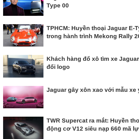
Type 00
TPHCM: Huyền thoại Jaguar E-T
trong hành trình Mekong Rally 
Khách hàng đổ xô tìm xe Jaguar
đổi logo
Jaguar gây xôn xao với mẫu xe
TWR Supercat ra mắt: Huyền thoạ
động cơ V12 siêu nạp 660 mã l