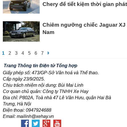
Chery để tiết kiệm thời gian phát
Chiêm ngưỡng chiếc Jaguar XJ 
Nam
1
2
3
4
5
6
7
Trang Thông tin Điện tử Tổng hợp
Giấy phép số: 473/GP-Sở Văn hoá và Thể thao.
Cấp ngày 23/9/2025.
Chịu trách nhiệm nội dung: Bùi Mai Linh
Cơ quan chủ quản: Công ty TNHH Xe Hay
Địa chỉ: P802A, Toà nhà 47 Lê Văn Hưu, quận Hai Bà
Trưng, Hà Nội
Điện thoại: 0947924688
Email: mailinh@xehay.vn