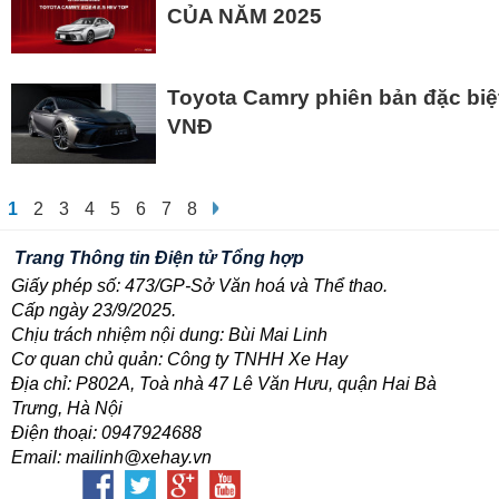
CỦA NĂM 2025
Toyota Camry phiên bản đặc biệt 
VNĐ
1
2
3
4
5
6
7
8
Trang Thông tin Điện tử Tổng hợp
Giấy phép số: 473/GP-Sở Văn hoá và Thể thao.
Cấp ngày 23/9/2025.
Chịu trách nhiệm nội dung: Bùi Mai Linh
Cơ quan chủ quản: Công ty TNHH Xe Hay
Địa chỉ: P802A, Toà nhà 47 Lê Văn Hưu, quận Hai Bà
Trưng, Hà Nội
Điện thoại: 0947924688
Email: mailinh@xehay.vn