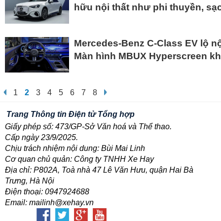
hữu nội thất như phi thuyền, sạ
Mercedes-Benz C-Class EV lộ nội
Màn hình MBUX Hyperscreen khổ
1
2
3
4
5
6
7
8
Trang Thông tin Điện tử Tổng hợp
Giấy phép số: 473/GP-Sở Văn hoá và Thể thao.
Cấp ngày 23/9/2025.
Chịu trách nhiệm nội dung: Bùi Mai Linh
Cơ quan chủ quản: Công ty TNHH Xe Hay
Địa chỉ: P802A, Toà nhà 47 Lê Văn Hưu, quận Hai Bà
Trưng, Hà Nội
Điện thoại: 0947924688
Email: mailinh@xehay.vn