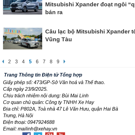
Mitsubishi Xpander đoạt ngôi “
bán ra
Câu lạc bộ Mitsubishi Xpander tổ
Vũng Tàu
2
3
4
5
6
7
8
9
Trang Thông tin Điện tử Tổng hợp
Giấy phép số: 473/GP-Sở Văn hoá và Thể thao.
Cấp ngày 23/9/2025.
Chịu trách nhiệm nội dung: Bùi Mai Linh
Cơ quan chủ quản: Công ty TNHH Xe Hay
Địa chỉ: P802A, Toà nhà 47 Lê Văn Hưu, quận Hai Bà
Trưng, Hà Nội
Điện thoại: 0947924688
Email: mailinh@xehay.vn