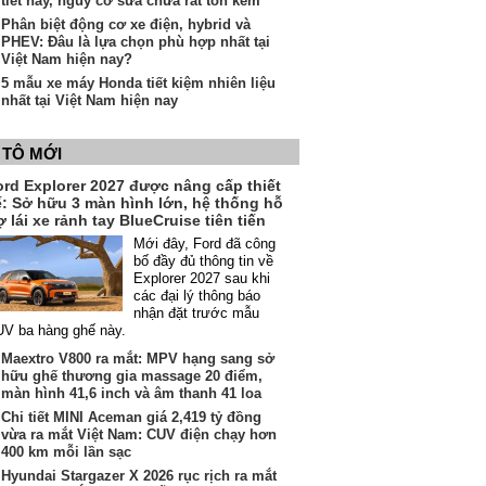
tiết này, nguy cơ sửa chữa rất tốn kém
Phân biệt động cơ xe điện, hybrid và
PHEV: Đâu là lựa chọn phù hợp nhất tại
Việt Nam hiện nay?
5 mẫu xe máy Honda tiết kiệm nhiên liệu
nhất tại Việt Nam hiện nay
 TÔ MỚI
ord Explorer 2027 được nâng cấp thiết
ế: Sở hữu 3 màn hình lớn, hệ thống hỗ
ợ lái xe rảnh tay BlueCruise tiên tiến
Mới đây, Ford đã công
bố đầy đủ thông tin về
Explorer 2027 sau khi
các đại lý thông báo
nhận đặt trước mẫu
V ba hàng ghế này.
Maextro V800 ra mắt: MPV hạng sang sở
hữu ghế thương gia massage 20 điểm,
màn hình 41,6 inch và âm thanh 41 loa
Chi tiết MINI Aceman giá 2,419 tỷ đồng
vừa ra mắt Việt Nam: CUV điện chạy hơn
400 km mỗi lần sạc
Hyundai Stargazer X 2026 rục rịch ra mắt