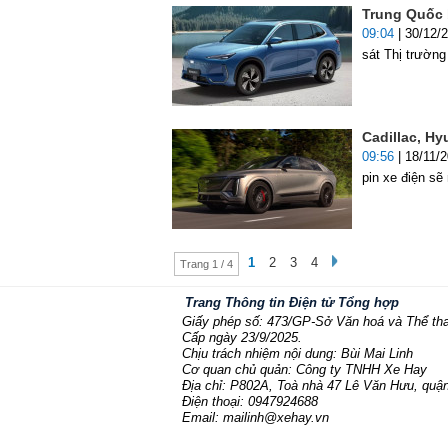
Trung Quốc 
09:04
| 30/12/
sát Thị trườn
Cadillac, H
09:56
| 18/11/
pin xe điện s
1
2
3
4
Trang 1 / 4
Trang Thông tin Điện tử Tổng hợp
Giấy phép số: 473/GP-Sở Văn hoá và Thể th
Cấp ngày 23/9/2025.
Chịu trách nhiệm nội dung: Bùi Mai Linh
Cơ quan chủ quản: Công ty TNHH Xe Hay
Địa chỉ: P802A, Toà nhà 47 Lê Văn Hưu, quận
Điện thoại: 0947924688
Email: mailinh@xehay.vn