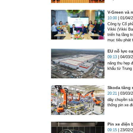
V-Green và n
10:00
| 01/04/
Công ty Cổ ph
Vikki (Vikki B
triển hạ tầng 
mục tiêu phát 
EU nỗ lực cạ
09:13
| 04/03/
năng thu hẹp đ
khẩu từ Trung
Skoda tăng n
20:21
| 03/03/
dây chuyền sả
thống pin xe đ
Pin xe điện
09:15
| 23/02/