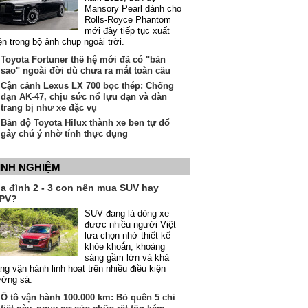
Mansory Pearl dành cho
Rolls-Royce Phantom
mới đây tiếp tục xuất
ện trong bộ ảnh chụp ngoài trời.
Toyota Fortuner thế hệ mới đã có "bản
sao" ngoài đời dù chưa ra mắt toàn cầu
Cận cảnh Lexus LX 700 bọc thép: Chống
đạn AK-47, chịu sức nổ lựu đạn và dàn
trang bị như xe đặc vụ
Bản độ Toyota Hilux thành xe ben tự đổ
gây chú ý nhờ tính thực dụng
INH NGHIỆM
ia đình 2 - 3 con nên mua SUV hay
PV?
SUV đang là dòng xe
được nhiều người Việt
lựa chọn nhờ thiết kế
khỏe khoắn, khoảng
sáng gầm lớn và khả
ng vận hành linh hoạt trên nhiều điều kiện
ường sá.
Ô tô vận hành 100.000 km: Bỏ quên 5 chi