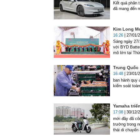
Kết quả phân t
đã mang đến mộ
Kim Long Mot
16:26
| 27/01/
Sáng ngày 27/
với BYD Batter
mô lớn tại Th
Trung Quốc 
16:48
| 23/01/
ban hành quy đ
kiểm soát toàn
Yamaha triển
17:08
| 30/12/
mới đây đã côn
trường trong 
thái di chuyển