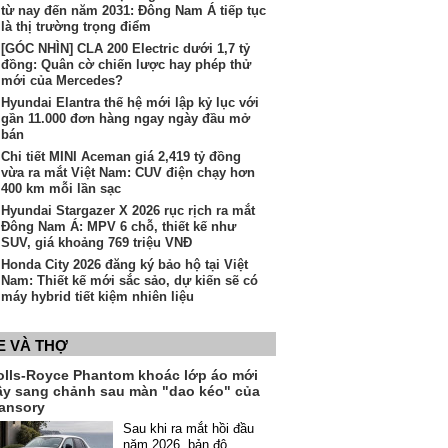
từ nay đến năm 2031: Đông Nam Á tiếp tục
là thị trường trọng điểm
[GÓC NHÌN] CLA 200 Electric dưới 1,7 tỷ
đồng: Quân cờ chiến lược hay phép thử
mới của Mercedes?
Hyundai Elantra thế hệ mới lập kỷ lục với
gần 11.000 đơn hàng ngay ngày đầu mở
bán
Chi tiết MINI Aceman giá 2,419 tỷ đồng
vừa ra mắt Việt Nam: CUV điện chạy hơn
400 km mỗi lần sạc
Hyundai Stargazer X 2026 rục rịch ra mắt
Đông Nam Á: MPV 6 chỗ, thiết kế như
SUV, giá khoảng 769 triệu VNĐ
Honda City 2026 đăng ký bảo hộ tại Việt
Nam: Thiết kế mới sắc sảo, dự kiến sẽ có
máy hybrid tiết kiệm nhiên liệu
E VÀ THỢ
olls-Royce Phantom khoác lớp áo mới
ầy sang chảnh sau màn "dao kéo" của
ansory
Sau khi ra mắt hồi đầu
năm 2026, bản độ