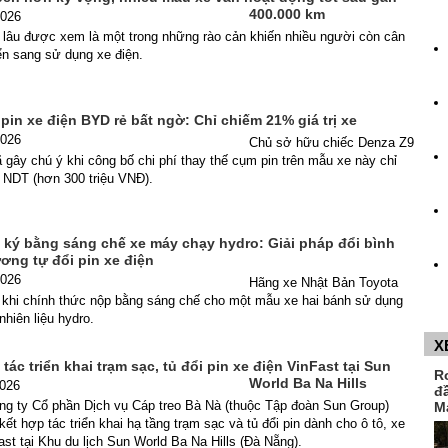
400.000 km
2026
ừ lâu được xem là một trong những rào cản khiến nhiều người còn cân
ển sang sử dụng xe điện.
 pin xe điện BYD rẻ bất ngờ: Chỉ chiếm 21% giá trị xe
2026
Chủ sở hữu chiếc Denza Z9
gây chú ý khi công bố chi phí thay thế cụm pin trên mẫu xe này chỉ
 NDT (hơn 300 triệu VNĐ).
 ký bằng sáng chế xe máy chạy hydro: Giải pháp đổi bình
ương tự đổi pin xe điện
2026
Hãng xe Nhật Bản Toyota
 khi chính thức nộp bằng sáng chế cho một mẫu xe hai bánh sử dụng
nhiên liệu hydro.
X
tác triển khai trạm sạc, tủ đổi pin xe điện VinFast tại Sun
R
World Ba Na Hills
2026
đ
ng ty Cổ phần Dịch vụ Cáp treo Bà Nà (thuộc Tập đoàn Sun Group)
M
kết hợp tác triển khai hạ tầng trạm sạc và tủ đổi pin dành cho ô tô, xe
st tại Khu du lịch Sun World Ba Na Hills (Đà Nẵng).