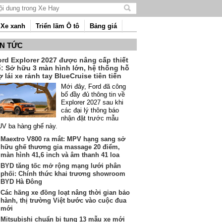
Tìm
kiếm
Xe xanh
Triển lãm Ô tô
Bảng giá
nội
dung
IN TỨC
ord Explorer 2027 được nâng cấp thiết
ế: Sở hữu 3 màn hình lớn, hệ thống hỗ
ợ lái xe rảnh tay BlueCruise tiên tiến
Mới đây, Ford đã công
bố đầy đủ thông tin về
Explorer 2027 sau khi
các đại lý thông báo
nhận đặt trước mẫu
V ba hàng ghế này.
Maextro V800 ra mắt: MPV hạng sang sở
hữu ghế thương gia massage 20 điểm,
màn hình 41,6 inch và âm thanh 41 loa
BYD tăng tốc mở rộng mạng lưới phân
phối: Chính thức khai trương showroom
BYD Hà Đông
Các hãng xe đồng loạt nâng thời gian bảo
hành, thị trường Việt bước vào cuộc đua
mới
Mitsubishi chuẩn bị tung 13 mẫu xe mới