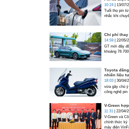
10:24
| 13/07/
Tuổi thọ pin t
nhắc khi chuy
Chi phí thay
14:59
| 22/05/
GT mới đây đã 
khoảng 78.700
Toyota đăng
nhiên liệu t
18:03
| 30/04/
vừa gây chú ý
công nghệ pin 
V-Green hợp 
11:31
| 22/04/
V-Green và Cô
chính thức ký 
máy điện VinFa