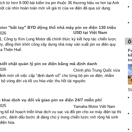
ích từ hơn 8.000 bài kiểm tra pin thuộc 36 thương hiệu xe hơi tại Anh
t cái nhìn hoàn toàn mới về giá trị của xe điện đã qua sử dụng.
or "bắt tay" BYD động thổ nhà máy pin xe điện 130 triệu
USD tại Việt Nam
2026
1, Công ty Kim Long Motor đã chính thức ký kết hợp tác chiến lược
Ô
y, đồng thời khởi công xây dựng nhà máy sản xuất pin xe điện quy
ừa Thiên Huế.
F
k
tr
siết chặt quản lý pin xe điện bằng mã định danh
2026
Chính phủ Trung Quốc vừa
ịnh mới về việc cấp "định danh số" cho từng bộ pin xe điện, nhằm
 bộ vòng đời và tối ưu hóa việc thu hồi tài nguyên.
SU
 khai dịch vụ đổi và giao pin xe điện 24/7 miễn phí
2025
Yamaha Motor Việt Nam
g bố kế hoạch triển khai dịch vụ sạc và đổi pin cho xe máy điện tại thị
nước, đánh dấu bước đi đáng chú ý trong chiến lược mở rộng hệ sinh
 điện hóa.