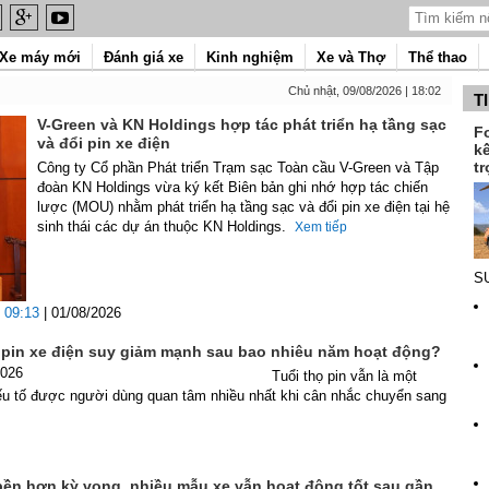
Xe máy mới
Đánh giá xe
Kinh nghiệm
Xe và Thợ
Thể thao
Chủ nhật, 09/08/2026 | 18:02
T
V-Green và KN Holdings hợp tác phát triển hạ tầng sạc
F
và đổi pin xe điện
k
tr
Công ty Cổ phần Phát triển Trạm sạc Toàn cầu V-Green và Tập
đoàn KN Holdings vừa ký kết Biên bản ghi nhớ hợp tác chiến
lược (MOU) nhằm phát triển hạ tầng sạc và đổi pin xe điện tại hệ
sinh thái các dự án thuộc KN Holdings.
Xem tiếp
SU
09:13
| 01/08/2026
pin xe điện suy giảm mạnh sau bao nhiêu năm hoạt động?
2026
Tuổi thọ pin vẫn là một
ếu tố được người dùng quan tâm nhiều nhất khi cân nhắc chuyển sang
 bền hơn kỳ vọng, nhiều mẫu xe vẫn hoạt động tốt sau gần