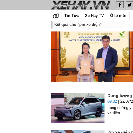
Tin Tức
Xe Hay TV
Ô tô mới
Kết quả cho "pin xe điện"
Dung lượng 
09:02
| 22/07/
trong những y
xe điện.
Pin xe điện