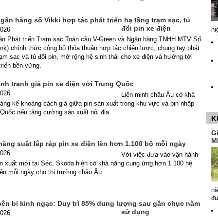
gân hàng số Vikki hợp tác phát triển hạ tầng trạm sạc, tủ
đổi pin xe điện
2026
hi
ần Phát triển Trạm sạc Toàn cầu V-Green và Ngân hàng TNHH MTV Số
ank) chính thức công bố thỏa thuận hợp tác chiến lược, chung tay phát
trạm sạc và tủ đổi pin, mở rộng hệ sinh thái cho xe điện và hướng tới
triển bền vững.
nh tranh giá pin xe điện với Trung Quốc
2026
Liên minh châu Âu có khả
áng kể khoảng cách giá giữa pin sản xuất trong khu vực và pin nhập
 Quốc nếu tăng cường sản xuất nội địa
K
G
M
ăng suất lắp ráp pin xe điện lên hơn 1.100 bộ mỗi ngày
2026
Với việc đưa vào vận hành
n xuất mới tại Séc, Skoda hiện có khả năng cung ứng hơn 1.100 hệ
iện mỗi ngày cho thị trường châu Âu.
nă
đ
 bền bỉ kinh ngạc: Duy trì 85% dung lượng sau gần chục năm
sử dụng
2026