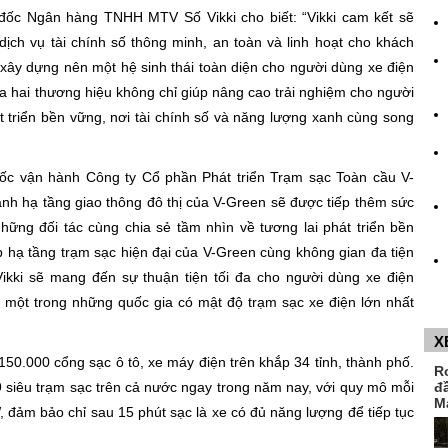
ốc Ngân hàng TNHH MTV Số Vikki cho biết: “Vikki cam kết sẽ
ịch vụ tài chính số thông minh, an toàn và linh hoạt cho khách
xây dựng nên một hệ sinh thái toàn diện cho người dùng xe điện
iữa hai thương hiệu không chỉ giúp nâng cao trải nghiệm cho người
t triển bền vững, nơi tài chính số và năng lượng xanh cùng song
c vận hành Công ty Cổ phần Phát triển Trạm sạc Toàn cầu V-
nh hạ tầng giao thông đô thị của V-Green sẽ được tiếp thêm sức
ng đối tác cùng chia sẻ tầm nhìn về tương lai phát triển bền
 hạ tầng trạm sạc hiện đại của V-Green cùng không gian đa tiện
 Vikki sẽ mang đến sự thuận tiện tối đa cho người dùng xe điện
 một trong những quốc gia có mật độ trạm sạc xe điện lớn nhất
X
50.000 cổng sạc ô tô, xe máy điện trên khắp 34 tỉnh, thành phố.
R
đ
 siêu trạm sạc trên cả nước ngay trong năm nay, với quy mô mỗi
M
 đảm bảo chỉ sau 15 phút sạc là xe có đủ năng lượng để tiếp tục