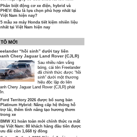
Phân biệt động cơ xe điện, hybrid và
PHEV: Đâu là lựa chọn phù hợp nhất tại
Việt Nam hiện nay?
5 mẫu xe máy Honda tiết kiệm nhiên liệu
nhất tại Việt Nam hiện nay
 TÔ MỚI
eelander “hồi sinh” dưới tay liên
oanh Chery Jaguar Land Rover (CJLR)
Sau nhiều năm vắng
bóng, cái tên Freelander
đã chính thức được “hồi
sinh” dưới một thương
hiệu độc lập do liên
anh Chery Jaguar Land Rover (CJLR) phát
iển.
Ford Territory 2026 được bổ sung bản
Platinum Hybrid: Nâng cấp hệ thống hỗ
trợ lái, thêm tính năng tạo hương thơm
trong xe
BMW X1 hoàn toàn mới chính thức ra mắt
tại Việt Nam: 80 khách hàng đầu tiên được
ưu đãi còn 1,668 tỷ đồng