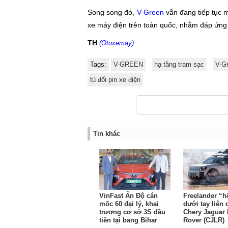
Song song đó,
V-Green
vẫn đang tiếp tục 
xe máy điện trên toàn quốc, nhằm đáp ứng h
TH
(Otoxemay)
Tags:
V-GREEN
hạ tầng trạm sạc
V-Gr
tủ đổi pin xe điện
Tin khác
VinFast Ấn Độ cán
Freelander “h
mốc 60 đại lý, khai
dưới tay liên
trương cơ sở 3S đầu
Chery Jaguar
tiên tại bang Bihar
Rover (CJLR)