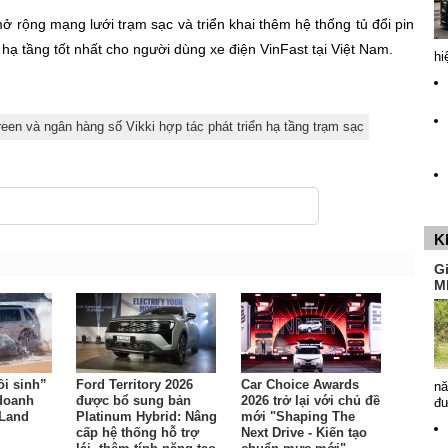
mở rộng mạng lưới trạm sạc và triển khai thêm hệ thống tủ đổi pin
ạ tầng tốt nhất cho người dùng xe điện VinFast tại Việt Nam.
hi
een và ngân hàng số Vikki hợp tác phát triển hạ tầng trạm sạc
K
G
M
ồi sinh”
Ford Territory 2026
Car Choice Awards
nă
 doanh
được bổ sung bản
2026 trở lại với chủ đề
đ
 Land
Platinum Hybrid: Nâng
mới "Shaping The
cấp hệ thống hỗ trợ
Next Drive - Kiến tạo