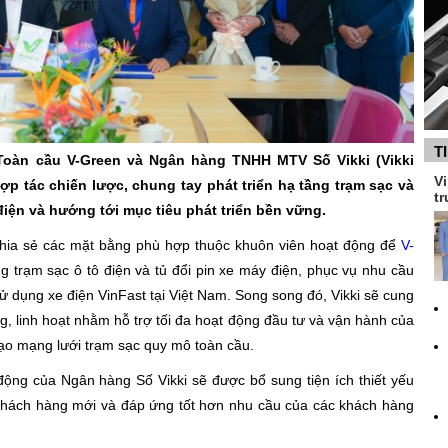
T
Toàn cầu V-Green và Ngân hàng TNHH MTV Số Vikki (Vikki
Vi
p tác chiến lược, chung tay phát triển hạ tầng trạm sạc và
tr
 điện và hướng tới mục tiêu phát triển bền vững.
chia sẻ các mặt bằng phù hợp thuộc khuôn viên hoạt động để
V-
g trạm sạc ô tô điện và tủ đổi pin xe máy điện, phục vụ nhu cầu
 dụng xe điện VinFast tại Việt Nam. Song song đó, Vikki sẽ cung
g, linh hoạt nhằm hỗ trợ tối đa hoạt động đầu tư và vận hành của
ạo mạng lưới trạm sạc quy mô toàn cầu.
động của Ngân hàng Số Vikki sẽ được bổ sung tiện ích thiết yếu
n khách hàng mới và đáp ứng tốt hơn nhu cầu của các khách hàng