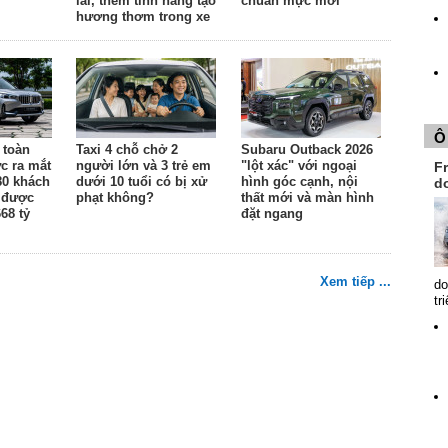
lái, thêm tính năng tạo
chuẩn mực mới"
hương thơm trong xe
Ô
 toàn
Taxi 4 chỗ chở 2
Subaru Outback 2026
c ra mắt
người lớn và 3 trẻ em
"lột xác" với ngoại
Fr
80 khách
dưới 10 tuổi có bị xử
hình góc cạnh, nội
d
 được
phạt không?
thất mới và màn hình
68 tỷ
đặt ngang
Xem tiếp ...
do
tr