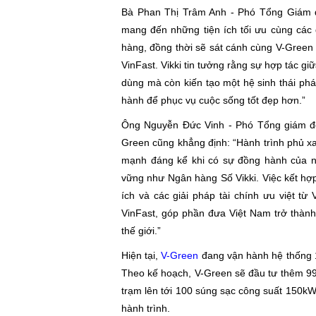
Bà Phan Thị Trâm Anh - Phó Tổng Giám đ
mang đến những tiện ích tối ưu cùng các d
hàng, đồng thời sẽ sát cánh cùng V-Green 
VinFast. Vikki tin tưởng rằng sự hợp tác g
dùng mà còn kiến tạo một hệ sinh thái phá
hành để phục vụ cuộc sống tốt đẹp hơn.”
Ông Nguyễn Đức Vinh - Phó Tổng giám đố
Green cũng khẳng định: “Hành trình phủ xa
mạnh đáng kể khi có sự đồng hành của nhữ
vững như Ngân hàng Số Vikki. Việc kết hợp
ích và các giải pháp tài chính ưu việt từ
VinFast, góp phần đưa Việt Nam trở thành
thế giới.”
Hiện tại,
V-Green
đang vận hành hệ thống 1
Theo kế hoạch, V-Green sẽ đầu tư thêm 99
trạm lên tới 100 súng sạc công suất 150kW,
hành trình.