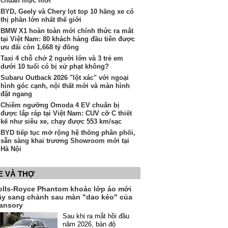
chuẩn mực mới"
BYD, Geely và Chery lọt top 10 hãng xe có
thị phần lớn nhất thế giới
BMW X1 hoàn toàn mới chính thức ra mắt
tại Việt Nam: 80 khách hàng đầu tiên được
ưu đãi còn 1,668 tỷ đồng
Taxi 4 chỗ chở 2 người lớn và 3 trẻ em
dưới 10 tuổi có bị xử phạt không?
Subaru Outback 2026 "lột xác" với ngoại
hình góc cạnh, nội thất mới và màn hình
đặt ngang
Chiêm ngưỡng Omoda 4 EV chuẩn bị
được lắp ráp tại Việt Nam: CUV cỡ C thiết
kế như siêu xe, chạy được 553 km/sạc
BYD tiếp tục mở rộng hệ thống phân phối,
sẵn sàng khai trương Showroom mới tại
Hà Nội
E VÀ THỢ
olls-Royce Phantom khoác lớp áo mới
ầy sang chảnh sau màn "dao kéo" của
ansory
Sau khi ra mắt hồi đầu
năm 2026, bản độ