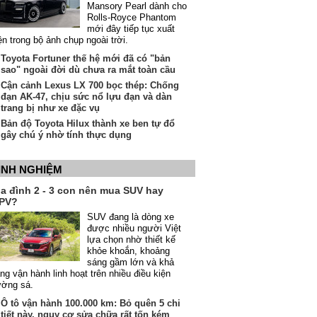
Mansory Pearl dành cho
Rolls-Royce Phantom
mới đây tiếp tục xuất
ện trong bộ ảnh chụp ngoài trời.
Toyota Fortuner thế hệ mới đã có "bản
sao" ngoài đời dù chưa ra mắt toàn cầu
Cận cảnh Lexus LX 700 bọc thép: Chống
đạn AK-47, chịu sức nổ lựu đạn và dàn
trang bị như xe đặc vụ
Bản độ Toyota Hilux thành xe ben tự đổ
gây chú ý nhờ tính thực dụng
INH NGHIỆM
ia đình 2 - 3 con nên mua SUV hay
PV?
SUV đang là dòng xe
được nhiều người Việt
lựa chọn nhờ thiết kế
khỏe khoắn, khoảng
sáng gầm lớn và khả
ng vận hành linh hoạt trên nhiều điều kiện
ường sá.
Ô tô vận hành 100.000 km: Bỏ quên 5 chi
tiết này, nguy cơ sửa chữa rất tốn kém