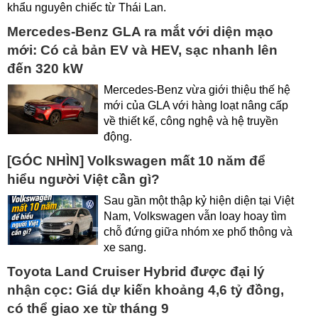
khẩu nguyên chiếc từ Thái Lan.
Mercedes-Benz GLA ra mắt với diện mạo
mới: Có cả bản EV và HEV, sạc nhanh lên
đến 320 kW
Mercedes-Benz vừa giới thiệu thế hệ
mới của GLA với hàng loạt nâng cấp
về thiết kế, công nghệ và hệ truyền
động.
[GÓC NHÌN] Volkswagen mất 10 năm để
hiểu người Việt cần gì?
Sau gần một thập kỷ hiện diện tại Việt
Nam, Volkswagen vẫn loay hoay tìm
chỗ đứng giữa nhóm xe phổ thông và
xe sang.
Toyota Land Cruiser Hybrid được đại lý
nhận cọc: Giá dự kiến khoảng 4,6 tỷ đồng,
có thể giao xe từ tháng 9