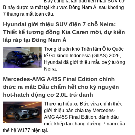
Đây cũng là lần đầu tiên mẫu SUV cỡ
B này được ra mắt tại khu vực Đông Nam Á, sau khoảng
7 tháng ra mắt toàn cầu.
Hyundai giới thiệu SUV điện 7 chỗ Neira:
Thiết kế tương đồng Kia Caren mới, dự kiến
lắp ráp tại Đông Nam Á
Trong khuôn khổ Triển lãm Ô tô Quốc
tế Gaikindo Indonesia (GIIAS) 2026,
Hyundai đã giới thiệu mẫu xe ý tưởng
Neira.
Mercedes-AMG A45S Final Edition chính
thức ra mắt: Dấu chấm hết cho kỷ nguyên
hot-hatch động cơ 2.0L trứ danh
Thương hiệu xe Đức vừa chính thức
giới thiệu bản chia tay Mercedes-
AMG A45S Final Edition, đánh dấu
mốc khép lại chặng đường 7 năm của
thế hệ W177 hiện tại.