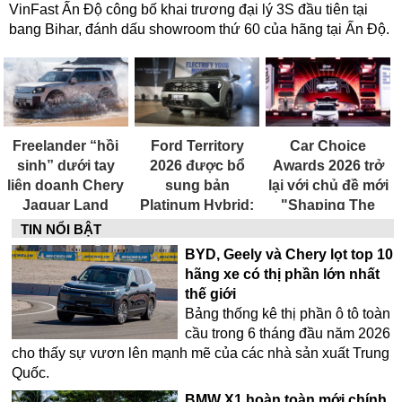
VinFast Ấn Độ công bố khai trương đại lý 3S đầu tiên tại
bang Bihar, đánh dấu showroom thứ 60 của hãng tại Ấn Độ.
Freelander “hồi
Ford Territory
Car Choice
sinh” dưới tay
2026 được bổ
Awards 2026 trở
liên doanh Chery
sung bản
lại với chủ đề mới
Jaguar Land
Platinum Hybrid:
"Shaping The
Rover (CJLR)
Nâng cấp hệ
Next Drive - Kiến
TIN NỔI BẬT
thống hỗ trợ lái,
tạo chuẩn mực
BYD, Geely và Chery lọt top 10
thêm tính năng
mới"
hãng xe có thị phần lớn nhất
tạo hương thơm
thế giới
trong xe
Bảng thống kê thị phần ô tô toàn
cầu trong 6 tháng đầu năm 2026
cho thấy sự vươn lên mạnh mẽ của các nhà sản xuất Trung
Quốc.
BMW X1 hoàn toàn mới chính