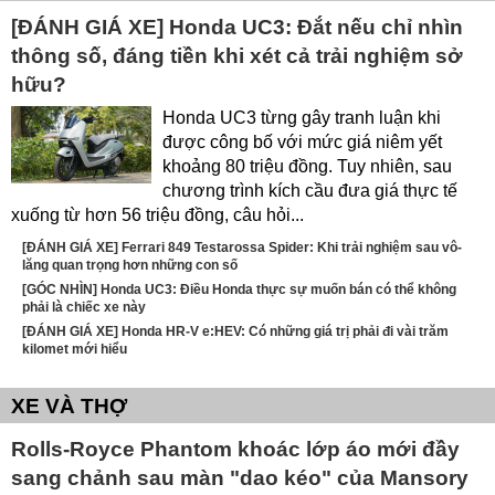
[ĐÁNH GIÁ XE] Honda UC3: Đắt nếu chỉ nhìn
thông số, đáng tiền khi xét cả trải nghiệm sở
hữu?
Honda UC3 từng gây tranh luận khi
được công bố với mức giá niêm yết
khoảng 80 triệu đồng. Tuy nhiên, sau
chương trình kích cầu đưa giá thực tế
xuống từ hơn 56 triệu đồng, câu hỏi...
[ĐÁNH GIÁ XE] Ferrari 849 Testarossa Spider: Khi trải nghiệm sau vô-
lăng quan trọng hơn những con số
[GÓC NHÌN] Honda UC3: Điều Honda thực sự muốn bán có thể không
phải là chiếc xe này
[ĐÁNH GIÁ XE] Honda HR-V e:HEV: Có những giá trị phải đi vài trăm
kilomet mới hiểu
XE VÀ THỢ
Rolls-Royce Phantom khoác lớp áo mới đầy
sang chảnh sau màn "dao kéo" của Mansory