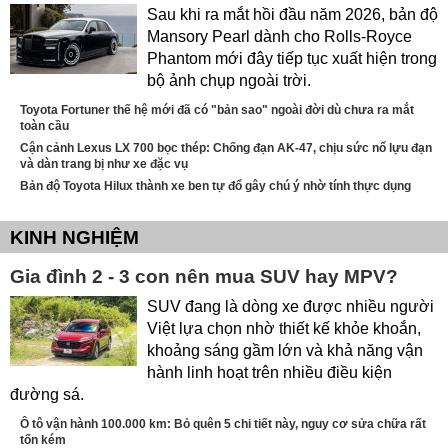
Sau khi ra mắt hồi đầu năm 2026, bản độ
Mansory Pearl dành cho Rolls-Royce
Phantom mới đây tiếp tục xuất hiện trong
bộ ảnh chụp ngoài trời.
Toyota Fortuner thế hệ mới đã có "bản sao" ngoài đời dù chưa ra mắt
toàn cầu
Cận cảnh Lexus LX 700 bọc thép: Chống đạn AK-47, chịu sức nổ lựu đạn
và dàn trang bị như xe đặc vụ
Bản độ Toyota Hilux thành xe ben tự đổ gây chú ý nhờ tính thực dụng
KINH NGHIỆM
Gia đình 2 - 3 con nên mua SUV hay MPV?
SUV đang là dòng xe được nhiều người
Việt lựa chọn nhờ thiết kế khỏe khoắn,
khoảng sáng gầm lớn và khả năng vận
hành linh hoạt trên nhiều điều kiện
đường sá.
Ô tô vận hành 100.000 km: Bỏ quên 5 chi tiết này, nguy cơ sửa chữa rất
tốn kém