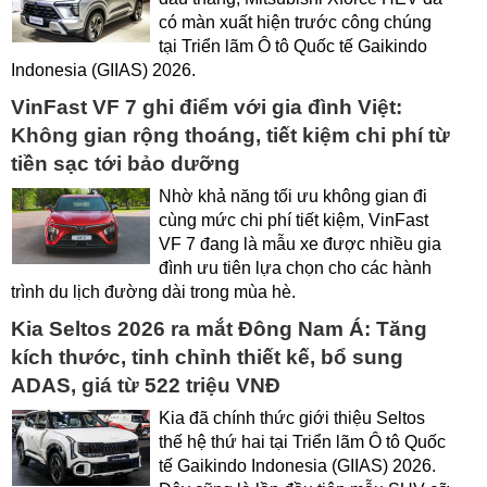
có màn xuất hiện trước công chúng
tại Triển lãm Ô tô Quốc tế Gaikindo
Indonesia (GIIAS) 2026.
VinFast VF 7 ghi điểm với gia đình Việt:
Không gian rộng thoáng, tiết kiệm chi phí từ
tiền sạc tới bảo dưỡng
Nhờ khả năng tối ưu không gian đi
cùng mức chi phí tiết kiệm, VinFast
VF 7 đang là mẫu xe được nhiều gia
đình ưu tiên lựa chọn cho các hành
trình du lịch đường dài trong mùa hè.
Kia Seltos 2026 ra mắt Đông Nam Á: Tăng
kích thước, tinh chỉnh thiết kế, bổ sung
ADAS, giá từ 522 triệu VNĐ
Kia đã chính thức giới thiệu Seltos
thế hệ thứ hai tại Triển lãm Ô tô Quốc
tế Gaikindo Indonesia (GIIAS) 2026.