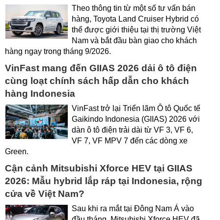
Theo thông tin từ một số tư vấn bán
hàng, Toyota Land Cruiser Hybrid có
thể được giới thiệu tại thị trường Việt
Nam và bắt đầu bàn giao cho khách
hàng ngay trong tháng 9/2026.
VinFast mang đến GIIAS 2026 dải ô tô điện
cùng loạt chính sách hấp dẫn cho khách
hàng Indonesia
VinFast trở lại Triển lãm Ô tô Quốc tế
Gaikindo Indonesia (GIIAS) 2026 với
dàn ô tô điện trải dài từ VF 3, VF 6,
VF 7, VF MPV 7 đến các dòng xe
Green.
Cận cảnh Mitsubishi Xforce HEV tại GIIAS
2026: Mẫu hybrid lắp ráp tại Indonesia, rộng
cửa về Việt Nam?
Sau khi ra mắt tại Đông Nam Á vào
đầu tháng, Mitsubishi Xforce HEV đã