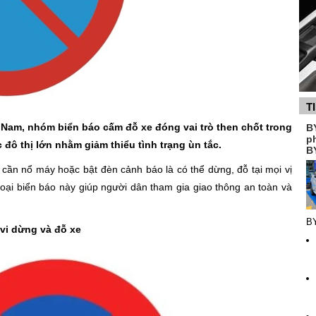
T
Nam, nhóm biển báo cấm đỗ xe đóng vai trò then chốt trong
B
p
ác đô thị lớn nhằm giảm thiểu tình trạng ùn tắc.
B
 cần nổ máy hoặc bật đèn cảnh báo là có thể dừng, đỗ tại mọi vị
i loại biển báo này giúp người dân tham gia giao thông an toàn và
B
 vi dừng và đỗ xe