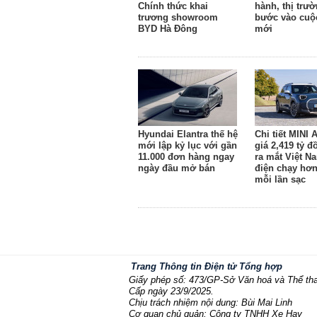
Chính thức khai
hành, thị trườ
trương showroom
bước vào cuộ
BYD Hà Đông
mới
Hyundai Elantra thế hệ
Chi tiết MINI
mới lập kỷ lục với gần
giá 2,419 tỷ 
11.000 đơn hàng ngay
ra mắt Việt N
ngày đầu mở bán
điện chạy hơ
mỗi lần sạc
Trang Thông tin Điện tử Tổng hợp
Giấy phép số: 473/GP-Sở Văn hoá và Thể th
Cấp ngày 23/9/2025.
Chịu trách nhiệm nội dung: Bùi Mai Linh
Cơ quan chủ quản: Công ty TNHH Xe Hay