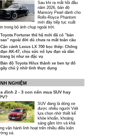
Sau khi ra mắt hồi đầu
năm 2026, bản độ
Mansory Pearl dành cho
Rolls-Royce Phantom
mới đây tiếp tục xuất
ện trong bộ ảnh chụp ngoài trời.
Toyota Fortuner thế hệ mới đã có "bản
sao" ngoài đời dù chưa ra mắt toàn cầu
Cận cảnh Lexus LX 700 bọc thép: Chống
đạn AK-47, chịu sức nổ lựu đạn và dàn
trang bị như xe đặc vụ
Bản độ Toyota Hilux thành xe ben tự đổ
gây chú ý nhờ tính thực dụng
INH NGHIỆM
ia đình 2 - 3 con nên mua SUV hay
PV?
SUV đang là dòng xe
được nhiều người Việt
lựa chọn nhờ thiết kế
khỏe khoắn, khoảng
sáng gầm lớn và khả
ng vận hành linh hoạt trên nhiều điều kiện
ường sá.