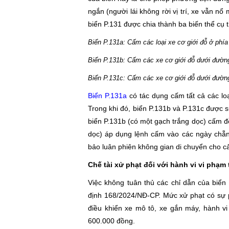
ngắn (người lái không rời vị trí, xe vẫn 
biển P.131 được chia thành ba biến thể cụ 
Biển P.131a: Cấm các loại xe cơ giới đỗ ở phía
Biển P.131b: Cấm các xe cơ giới đỗ dưới đường
Biển P.131c: Cấm các xe cơ giới đỗ dưới đườn
Biển P.131a
có tác dụng cấm tất cả các lo
Trong khi đó, biển P.131b và P.131c được s
biển P.131b (có một gạch trắng dọc) cấm đỗ
dọc) áp dụng lệnh cấm vào các ngày chẵ
bảo luân phiên không gian di chuyển cho c
Chế tài xử phạt đối với hành vi vi phạm
Việc không tuân thủ các chỉ dẫn của biển
định 168/2024/NĐ-CP. Mức xử phạt có sự ph
điều khiển xe mô tô, xe gắn máy, hành vi
600.000 đồng.