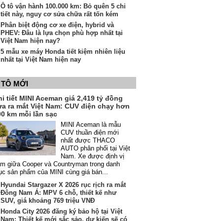
Ô tô vận hành 100.000 km: Bỏ quên 5 chi
tiết này, nguy cơ sửa chữa rất tốn kém
Phân biệt động cơ xe điện, hybrid và
PHEV: Đâu là lựa chọn phù hợp nhất tại
Việt Nam hiện nay?
5 mẫu xe máy Honda tiết kiệm nhiên liệu
nhất tại Việt Nam hiện nay
 TÔ MỚI
i tiết MINI Aceman giá 2,419 tỷ đồng
ừa ra mắt Việt Nam: CUV điện chạy hơn
00 km mỗi lần sạc
MINI Aceman là mẫu
CUV thuần điện mới
nhất được THACO
AUTO phân phối tại Việt
Nam. Xe được định vị
m giữa Cooper và Countryman trong danh
c sản phẩm của MINI cùng giá bán...
Hyundai Stargazer X 2026 rục rịch ra mắt
Đông Nam Á: MPV 6 chỗ, thiết kế như
SUV, giá khoảng 769 triệu VNĐ
Honda City 2026 đăng ký bảo hộ tại Việt
Nam: Thiết kế mới sắc sảo, dự kiến sẽ có