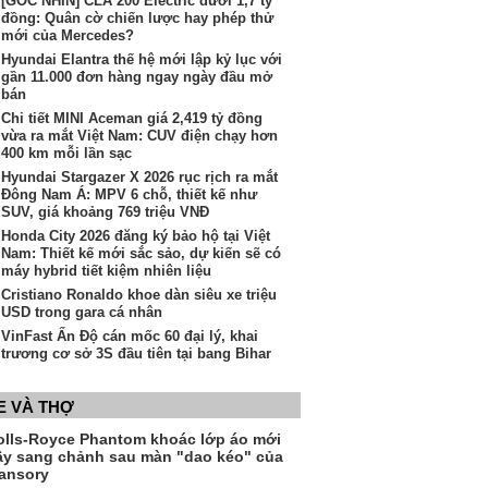
[GÓC NHÌN] CLA 200 Electric dưới 1,7 tỷ
đồng: Quân cờ chiến lược hay phép thử
mới của Mercedes?
Hyundai Elantra thế hệ mới lập kỷ lục với
gần 11.000 đơn hàng ngay ngày đầu mở
bán
Chi tiết MINI Aceman giá 2,419 tỷ đồng
vừa ra mắt Việt Nam: CUV điện chạy hơn
400 km mỗi lần sạc
Hyundai Stargazer X 2026 rục rịch ra mắt
Đông Nam Á: MPV 6 chỗ, thiết kế như
SUV, giá khoảng 769 triệu VNĐ
Honda City 2026 đăng ký bảo hộ tại Việt
Nam: Thiết kế mới sắc sảo, dự kiến sẽ có
máy hybrid tiết kiệm nhiên liệu
Cristiano Ronaldo khoe dàn siêu xe triệu
USD trong gara cá nhân
VinFast Ấn Độ cán mốc 60 đại lý, khai
trương cơ sở 3S đầu tiên tại bang Bihar
E VÀ THỢ
olls-Royce Phantom khoác lớp áo mới
ầy sang chảnh sau màn "dao kéo" của
ansory