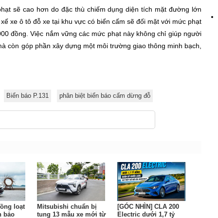
 phạt sẽ cao hơn do đặc thù chiếm dụng diện tích mặt đường lớn
 xế xe ô tô đỗ xe tại khu vực có biển cấm sẽ đối mặt với mức phạt
000 đồng. Việc nắm vững các mức phạt này không chỉ giúp người
mà còn góp phần xây dựng một môi trường giao thông minh bạch,
Biển báo P.131
phân biệt biển báo cấm dừng đỗ
ồng loạt
Mitsubishi chuẩn bị
[GÓC NHÌN] CLA 200
n bảo
tung 13 mẫu xe mới từ
Electric dưới 1,7 tỷ