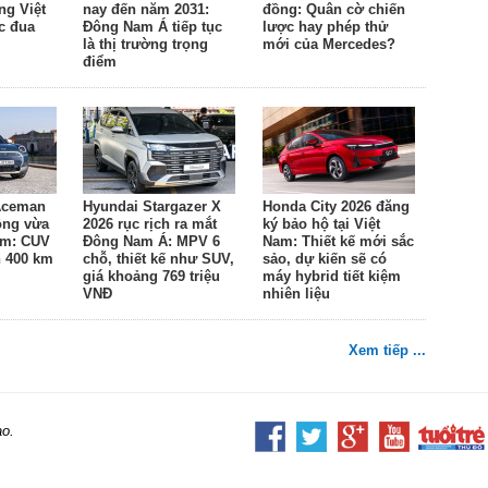
ng Việt
nay đến năm 2031:
đồng: Quân cờ chiến
c đua
Đông Nam Á tiếp tục
lược hay phép thử
là thị trường trọng
mới của Mercedes?
điểm
 Aceman
Hyundai Stargazer X
Honda City 2026 đăng
đồng vừa
2026 rục rịch ra mắt
ký bảo hộ tại Việt
am: CUV
Đông Nam Á: MPV 6
Nam: Thiết kế mới sắc
n 400 km
chỗ, thiết kế như SUV,
sảo, dự kiến sẽ có
giá khoảng 769 triệu
máy hybrid tiết kiệm
VNĐ
nhiên liệu
Xem tiếp ...
ao.