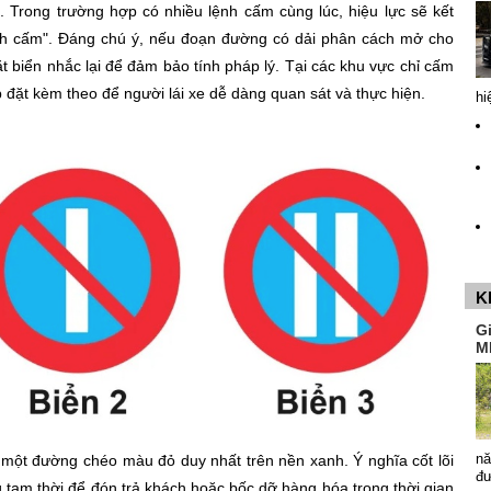
. Trong trường hợp có nhiều lệnh cấm cùng lúc, hiệu lực sẽ kết
lệnh cấm". Đáng chú ý, nếu đoạn đường có dải phân cách mở cho
 biển nhắc lại để đảm bảo tính pháp lý. Tại các khu vực chỉ cấm
 đặt kèm theo để người lái xe dễ dàng quan sát và thực hiện.
hi
K
G
M
nă
 một đường chéo màu đỏ duy nhất trên nền xanh. Ý nghĩa cốt lõi
đ
 tạm thời để đón trả khách hoặc bốc dỡ hàng hóa trong thời gian