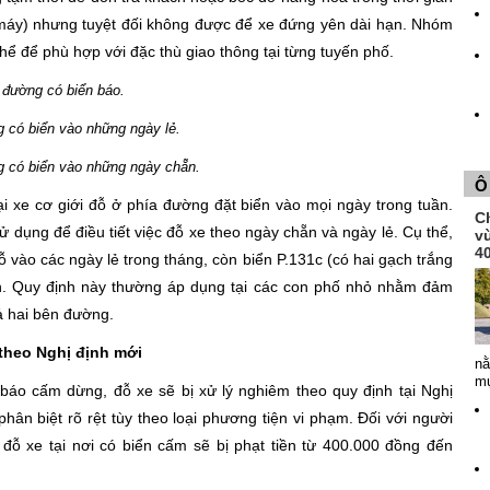
nổ máy) nhưng tuyệt đối không được để xe đứng yên dài hạn. Nhóm
thể để phù hợp với đặc thù giao thông tại từng tuyến phố.
 đường có biển báo.
 có biển vào những ngày lẻ.
g có biển vào những ngày chẵn.
Ô
ại xe cơ giới đỗ ở phía đường đặt biển vào mọi ngày trong tuần.
Ch
ử dụng để điều tiết việc đỗ xe theo ngày chẵn và ngày lẻ. Cụ thể,
v
4
 vào các ngày lẻ trong tháng, còn biển P.131c (có hai gạch trắng
n. Quy định này thường áp dụng tại các con phố nhỏ nhằm đảm
ả hai bên đường.
 theo Nghị định mới
nằ
mụ
 báo cấm dừng, đỗ xe sẽ bị xử lý nghiêm theo quy định tại Nghị
ân biệt rõ rệt tùy theo loại phương tiện vi phạm. Đối với người
 đỗ xe tại nơi có biển cấm sẽ bị phạt tiền từ 400.000 đồng đến