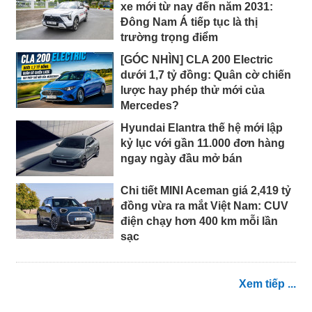
xe mới từ nay đến năm 2031:
Đông Nam Á tiếp tục là thị
trường trọng điểm
[GÓC NHÌN] CLA 200 Electric
dưới 1,7 tỷ đồng: Quân cờ chiến
lược hay phép thử mới của
Mercedes?
Hyundai Elantra thế hệ mới lập
kỷ lục với gần 11.000 đơn hàng
ngay ngày đầu mở bán
Chi tiết MINI Aceman giá 2,419 tỷ
đồng vừa ra mắt Việt Nam: CUV
điện chạy hơn 400 km mỗi lần
sạc
Xem tiếp ...