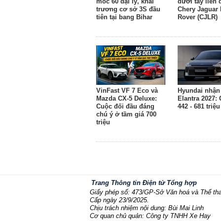
mốc 60 đại lý, khai
dưới tay liên
trương cơ sở 3S đầu
Chery Jaguar
tiên tại bang Bihar
Rover (CJLR)
VinFast VF 7 Eco và
Hyundai nhận 
Mazda CX-5 Deluxe:
Elantra 2027: 
Cuộc đối đầu đáng
442 - 681 triệ
chú ý ở tầm giá 700
triệu
Trang Thông tin Điện tử Tổng hợp
Giấy phép số: 473/GP-Sở Văn hoá và Thể th
Cấp ngày 23/9/2025.
Chịu trách nhiệm nội dung: Bùi Mai Linh
Cơ quan chủ quản: Công ty TNHH Xe Hay