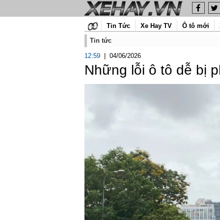
Tin Tức
Xe Hay TV
Ô tô mới
Tin tức
12:59
|
04/06/2026
Những lỗi ô tô dễ bị 