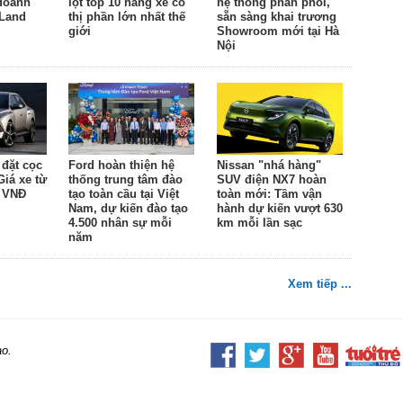
 doanh
lọt top 10 hãng xe có
hệ thống phân phối,
 Land
thị phần lớn nhất thế
sẵn sàng khai trương
giới
Showroom mới tại Hà
Nội
đặt cọc
Ford hoàn thiện hệ
Nissan "nhá hàng"
Giá xe từ
thống trung tâm đào
SUV điện NX7 hoàn
u VNĐ
tạo toàn cầu tại Việt
toàn mới: Tầm vận
Nam, dự kiến đào tạo
hành dự kiến vượt 630
4.500 nhân sự mỗi
km mỗi lần sạc
năm
Xem tiếp ...
ao.