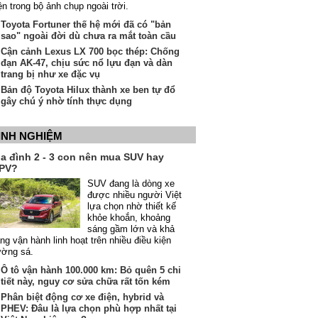
ện trong bộ ảnh chụp ngoài trời.
Toyota Fortuner thế hệ mới đã có "bản
sao" ngoài đời dù chưa ra mắt toàn cầu
Cận cảnh Lexus LX 700 bọc thép: Chống
đạn AK-47, chịu sức nổ lựu đạn và dàn
trang bị như xe đặc vụ
Bản độ Toyota Hilux thành xe ben tự đổ
gây chú ý nhờ tính thực dụng
INH NGHIỆM
ia đình 2 - 3 con nên mua SUV hay
PV?
SUV đang là dòng xe
được nhiều người Việt
lựa chọn nhờ thiết kế
khỏe khoắn, khoảng
sáng gầm lớn và khả
ng vận hành linh hoạt trên nhiều điều kiện
ường sá.
Ô tô vận hành 100.000 km: Bỏ quên 5 chi
tiết này, nguy cơ sửa chữa rất tốn kém
Phân biệt động cơ xe điện, hybrid và
PHEV: Đâu là lựa chọn phù hợp nhất tại