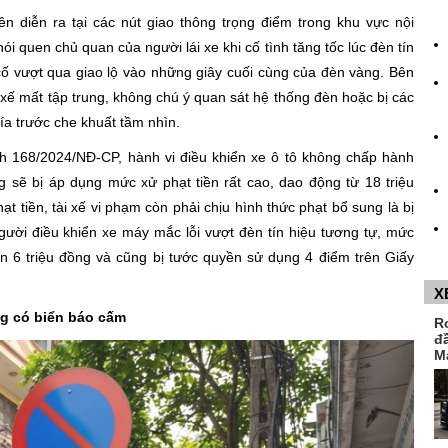
n diễn ra tại các nút giao thông trọng điểm trong khu vực nội
i quen chủ quan của người lái xe khi cố tình tăng tốc lúc đèn tín
ố vượt qua giao lộ vào những giây cuối cùng của đèn vàng. Bên
xế mất tập trung, không chú ý quan sát hệ thống đèn hoặc bị các
ía trước che khuất tầm nhìn.
nh 168/2024/NĐ-CP, hành vi điều khiển xe ô tô không chấp hành
g sẽ bị áp dụng mức xử phạt tiền rất cao, dao động từ 18 triệu
t tiền, tài xế vi phạm còn phải chịu hình thức phạt bổ sung là bị
người điều khiển xe máy mắc lỗi vượt đèn tín hiệu tương tự, mức
ến 6 triệu đồng và cũng bị tước quyền sử dụng 4 điểm trên Giấy
X
ng có biển báo cấm
R
đ
M