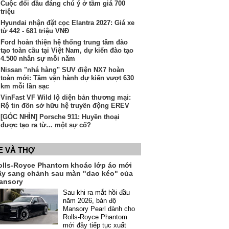
Cuộc đối đầu đáng chú ý ở tầm giá 700
triệu
Hyundai nhận đặt cọc Elantra 2027: Giá xe
từ 442 - 681 triệu VNĐ
Ford hoàn thiện hệ thống trung tâm đào
tạo toàn cầu tại Việt Nam, dự kiến đào tạo
4.500 nhân sự mỗi năm
Nissan "nhá hàng" SUV điện NX7 hoàn
toàn mới: Tầm vận hành dự kiến vượt 630
km mỗi lần sạc
VinFast VF Wild lộ diện bản thương mại:
Rộ tin đồn sở hữu hệ truyền động EREV
[GÓC NHÌN] Porsche 911: Huyền thoại
được tạo ra từ… một sự cố?
E VÀ THỢ
olls-Royce Phantom khoác lớp áo mới
ầy sang chảnh sau màn "dao kéo" của
ansory
Sau khi ra mắt hồi đầu
năm 2026, bản độ
Mansory Pearl dành cho
Rolls-Royce Phantom
mới đây tiếp tục xuất