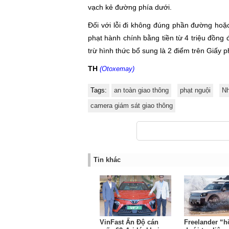
vạch kẻ đường phía dưới.
Đối với lỗi đi không đúng phần đường hoặc
phạt hành chính bằng tiền từ 4 triệu đồng 
trừ hình thức bổ sung là 2 điểm trên Giấy p
TH
(Otoxemay)
Tags:
an toàn giao thông
phạt nguội
Nh
camera giám sát giao thông
Tin khác
VinFast Ấn Độ cán
Freelander “h