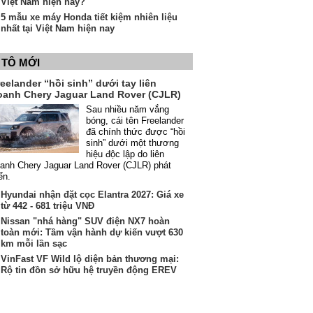
Việt Nam hiện nay?
5 mẫu xe máy Honda tiết kiệm nhiên liệu
nhất tại Việt Nam hiện nay
 TÔ MỚI
eelander “hồi sinh” dưới tay liên
oanh Chery Jaguar Land Rover (CJLR)
Sau nhiều năm vắng
bóng, cái tên Freelander
đã chính thức được “hồi
sinh” dưới một thương
hiệu độc lập do liên
anh Chery Jaguar Land Rover (CJLR) phát
iển.
Hyundai nhận đặt cọc Elantra 2027: Giá xe
từ 442 - 681 triệu VNĐ
Nissan "nhá hàng" SUV điện NX7 hoàn
toàn mới: Tầm vận hành dự kiến vượt 630
km mỗi lần sạc
VinFast VF Wild lộ diện bản thương mại:
Rộ tin đồn sở hữu hệ truyền động EREV