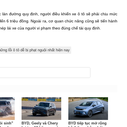
 làn đường quy định, người điều khiển xe ô tô sẽ phải chịu mức
đến 6 triệu đồng. Ngoài ra, cơ quan chức năng cũng sẽ tiến hành
hép lái xe của người vi phạm theo đúng chế tài quy định.
ững lỗi ô tô dễ bị phạt nguội nhất hiện nay
ồi sinh”
BYD, Geely và Chery
BYD tiếp tục mở rộng