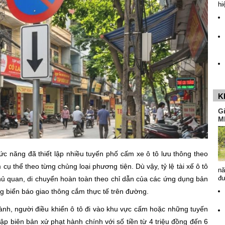
hi
K
G
M
ức năng đã thiết lập nhiều tuyến phố cấm xe ô tô lưu thông theo
ụ thể theo từng chủng loại phương tiện. Dù vậy, tỷ lệ tài xế ô tô
nă
đ
hủ quan, di chuyển hoàn toàn theo chỉ dẫn của các ứng dụng bản
ng biển báo giao thông cắm thực tế trên đường.
ành, người điều khiển ô tô đi vào khu vực cấm hoặc những tuyến
p biên bản xử phạt hành chính với số tiền từ 4 triệu đồng đến 6