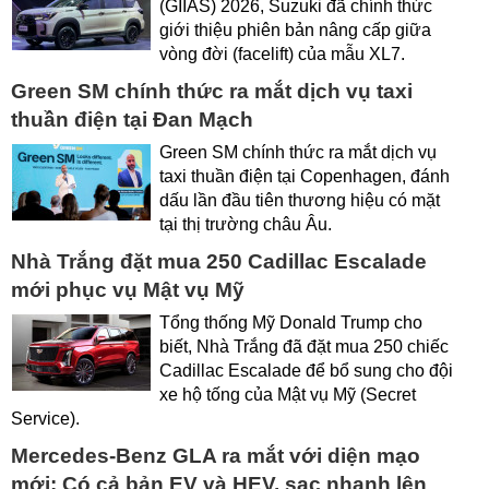
(GIIAS) 2026, Suzuki đã chính thức
giới thiệu phiên bản nâng cấp giữa
vòng đời (facelift) của mẫu XL7.
Green SM chính thức ra mắt dịch vụ taxi
thuần điện tại Đan Mạch
Green SM chính thức ra mắt dịch vụ
taxi thuần điện tại Copenhagen, đánh
dấu lần đầu tiên thương hiệu có mặt
tại thị trường châu Âu.
Nhà Trắng đặt mua 250 Cadillac Escalade
mới phục vụ Mật vụ Mỹ
Tổng thống Mỹ Donald Trump cho
biết, Nhà Trắng đã đặt mua 250 chiếc
Cadillac Escalade để bổ sung cho đội
xe hộ tống của Mật vụ Mỹ (Secret
Service).
Mercedes-Benz GLA ra mắt với diện mạo
mới: Có cả bản EV và HEV, sạc nhanh lên