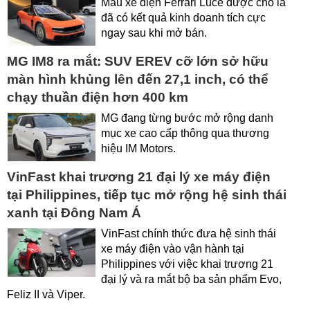
Mẫu xe điện Ferrari Luce được cho là
đã có kết quả kinh doanh tích cực
ngay sau khi mở bán.
MG IM8 ra mắt: SUV EREV cỡ lớn sở hữu
màn hình khủng lên đến 27,1 inch, có thể
chạy thuần điện hơn 400 km
MG đang từng bước mở rộng danh
mục xe cao cấp thông qua thương
hiệu IM Motors.
VinFast khai trương 21 đại lý xe máy điện
tại Philippines, tiếp tục mở rộng hệ sinh thái
xanh tại Đông Nam Á
VinFast chính thức đưa hệ sinh thái
xe máy điện vào vận hành tại
Philippines với việc khai trương 21
đại lý và ra mắt bộ ba sản phẩm Evo,
Feliz II và Viper.