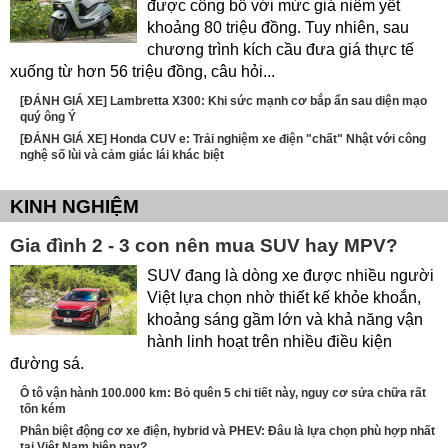
được công bố với mức giá niêm yết
khoảng 80 triệu đồng. Tuy nhiên, sau
chương trình kích cầu đưa giá thực tế
xuống từ hơn 56 triệu đồng, câu hỏi...
[ĐÁNH GIÁ XE] Lambretta X300: Khi sức mạnh cơ bắp ẩn sau diện mạo
quý ông Ý
[ĐÁNH GIÁ XE] Honda CUV e: Trải nghiệm xe điện "chất" Nhật với công
nghệ số lùi và cảm giác lái khác biệt
KINH NGHIỆM
Gia đình 2 - 3 con nên mua SUV hay MPV?
SUV đang là dòng xe được nhiều người
Việt lựa chọn nhờ thiết kế khỏe khoắn,
khoảng sáng gầm lớn và khả năng vận
hành linh hoạt trên nhiều điều kiện
đường sá.
Ô tô vận hành 100.000 km: Bỏ quên 5 chi tiết này, nguy cơ sửa chữa rất
tốn kém
Phân biệt động cơ xe điện, hybrid và PHEV: Đâu là lựa chọn phù hợp nhất
tại Việt Nam hiện nay?