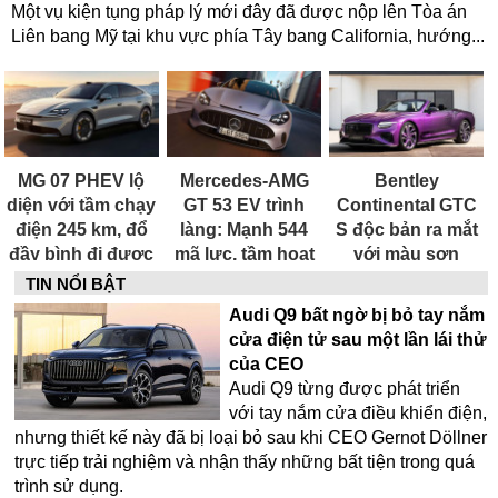
Một vụ kiện tụng pháp lý mới đây đã được nộp lên Tòa án
Liên bang Mỹ tại khu vực phía Tây bang California, hướng...
MG 07 PHEV lộ
Mercedes-AMG
Bentley
diện với tầm chạy
GT 53 EV trình
Continental GTC
điện 245 km, đổ
làng: Mạnh 544
S độc bản ra mắt
đầy bình đi được
mã lực, tầm hoạt
với màu sơn
tới 1.745 km
động tới 809 km
Ombre chuyển
TIN NỔI BẬT
sắc đặc biệt
Audi Q9 bất ngờ bị bỏ tay nắm
cửa điện tử sau một lần lái thử
của CEO
Audi Q9 từng được phát triển
với tay nắm cửa điều khiển điện,
nhưng thiết kế này đã bị loại bỏ sau khi CEO Gernot Döllner
trực tiếp trải nghiệm và nhận thấy những bất tiện trong quá
trình sử dụng.