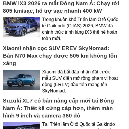
BMW iX3 2026 ra mắt Đông Nam Á: Chạy tới
805 km/sạc, hỗ trợ sạc nhanh 400 kW
Trong khuôn khổ Triển lãm Ô tô Quốc
tế Gaikindo (GIIAS) 2026, BMW đã
chính thức trình làng iX3 thế hệ hoàn
toàn mới.
Xiaomi nhận cọc SUV EREV SkyNomad:
Bản N70 Max chạy được 505 km không tốn
xăng
Xiaomi đã bắt đầu nhận đặt trước
mẫu SUV điện mở rộng phạm vi hoạt
động (EREV) đầu tiên mang tên
SkyNomad.
Suzuki XL7 có bản nâng cấp mới tại Đông
Nam Á: Thiết kế cứng cáp hơn, thêm màn
hình 9 inch và camera 360 độ
Tại Triển lãm Ô tô Quốc tế Gaikindo