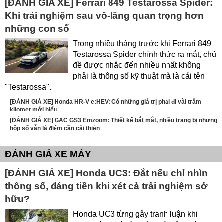
[ĐÁNH GIÁ XE] Ferrari 849 Testarossa Spider:
Khi trải nghiệm sau vô-lăng quan trọng hơn
những con số
Trong nhiều tháng trước khi Ferrari 849
Testarossa Spider chính thức ra mắt, chủ
đề được nhắc đến nhiều nhất không
phải là thông số kỹ thuật mà là cái tên
"Testarossa".
[ĐÁNH GIÁ XE] Honda HR-V e:HEV: Có những giá trị phải đi vài trăm
kilomet mới hiểu
[ĐÁNH GIÁ XE] GAC GS3 Emzoom: Thiết kế bắt mắt, nhiều trang bị nhưng
hộp số vẫn là điểm cần cải thiện
ĐÁNH GIÁ XE MÁY
[ĐÁNH GIÁ XE] Honda UC3: Đắt nếu chỉ nhìn
thông số, đáng tiền khi xét cả trải nghiệm sở
hữu?
Honda UC3 từng gây tranh luận khi