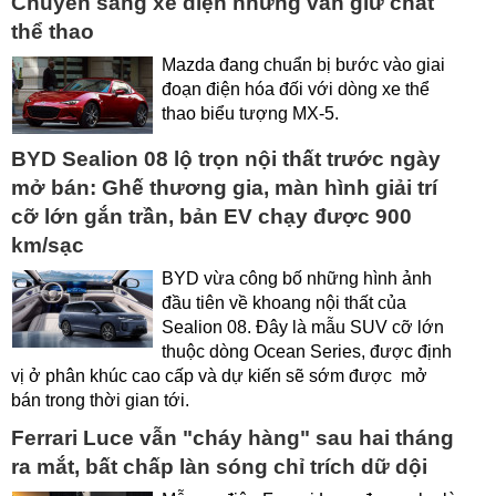
Chuyển sang xe điện nhưng vẫn giữ chất
thể thao
Mazda đang chuẩn bị bước vào giai
đoạn điện hóa đối với dòng xe thể
thao biểu tượng MX-5.
BYD Sealion 08 lộ trọn nội thất trước ngày
mở bán: Ghế thương gia, màn hình giải trí
cỡ lớn gắn trần, bản EV chạy được 900
km/sạc
BYD vừa công bố những hình ảnh
đầu tiên về khoang nội thất của
Sealion 08. Đây là mẫu SUV cỡ lớn
thuộc dòng Ocean Series, được định
vị ở phân khúc cao cấp và dự kiến sẽ sớm được mở
bán trong thời gian tới.
Ferrari Luce vẫn "cháy hàng" sau hai tháng
ra mắt, bất chấp làn sóng chỉ trích dữ dội