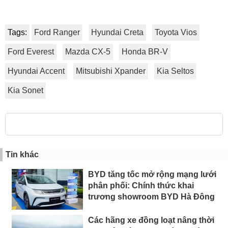
Tags:
Ford Ranger
Hyundai Creta
Toyota Vios
Ford Everest
Mazda CX-5
Honda BR-V
Hyundai Accent
Mitsubishi Xpander
Kia Seltos
Kia Sonet
Tin khác
BYD tăng tốc mở rộng mạng lưới
phân phối: Chính thức khai
trương showroom BYD Hà Đông
Các hãng xe đồng loạt nâng thời