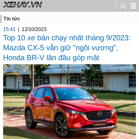
Tin tức
15:41
|
12/10/2023
Top 10 xe bán chạy nhất tháng 9/2023:
Mazda CX-5 vẫn giữ "ngôi vương",
Honda BR-V lần đầu góp mặt