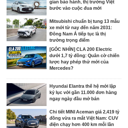
gian bảo hành, thị trường Việt
bước vào cuộc đua mới
Mitsubishi chuẩn bị tung 13 mẫu
xe mới từ nay đến năm 2031:
Đông Nam Á tiếp tục là thị
trường trọng điểm
[GÓC NHÌN] CLA 200 Electric
dưới 1,7 tỷ đồng: Quân cờ chiến
lược hay phép thử mới của
Mercedes?
Hyundai Elantra thế hệ mới lập
kỷ lục với gần 11.000 đơn hàng
ngay ngày đầu mở bán
Chi tiết MINI Aceman giá 2,419 tỷ
đồng vừa ra mắt Việt Nam: CUV
điện chạy hơn 400 km mỗi lần