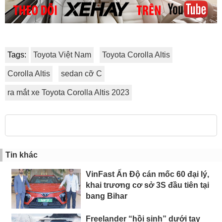
Tags:
Toyota Việt Nam
Toyota Corolla Altis
Corolla Altis
sedan cỡ C
ra mắt xe Toyota Corolla Altis 2023
Tin khác
VinFast Ấn Độ cán mốc 60 đại lý,
khai trương cơ sở 3S đầu tiên tại
bang Bihar
Freelander “hồi sinh” dưới tay