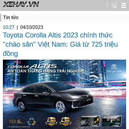
Tin tức
10:27
|
04/10/2023
Toyota Corolla Altis 2023 chính thức
"chào sân" Việt Nam: Giá từ 725 triệu
đồng