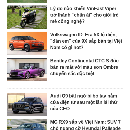
Lý do nào khiến VinFast Viper
trở thành “chân ái” cho giới trẻ
mê công nghệ?
Volkswagen ID. Era 5X lộ diện,
"đàn em" của 9X sắp bán tại Việt
Nam có gì hot?
Bentley Continental GTC S độc
bản ra mắt với màu sơn Ombre
chuyển sắc đặc biệt
Audi Q9 bất ngờ bị bỏ tay nắm
cửa điện tử sau một lần lái thử
của CEO
MG RX9 sắp về Việt Nam: SUV 7
chỗ ngang cỡ Hyundai Palisade