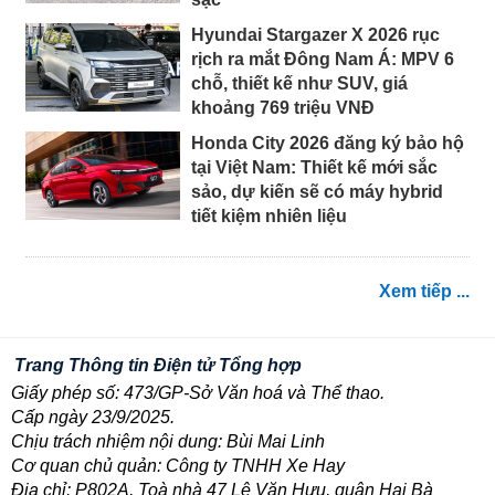
Hyundai Stargazer X 2026 rục
rịch ra mắt Đông Nam Á: MPV 6
chỗ, thiết kế như SUV, giá
khoảng 769 triệu VNĐ
Honda City 2026 đăng ký bảo hộ
tại Việt Nam: Thiết kế mới sắc
sảo, dự kiến sẽ có máy hybrid
tiết kiệm nhiên liệu
Xem tiếp ...
Trang Thông tin Điện tử Tổng hợp
Giấy phép số: 473/GP-Sở Văn hoá và Thể thao.
Cấp ngày 23/9/2025.
Chịu trách nhiệm nội dung: Bùi Mai Linh
Cơ quan chủ quản: Công ty TNHH Xe Hay
Địa chỉ: P802A, Toà nhà 47 Lê Văn Hưu, quận Hai Bà