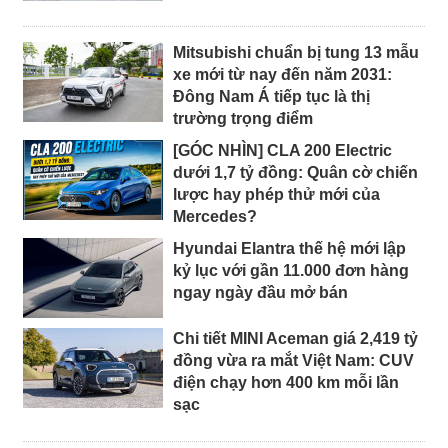
Mitsubishi chuẩn bị tung 13 mẫu
xe mới từ nay đến năm 2031:
Đông Nam Á tiếp tục là thị
trường trọng điểm
[GÓC NHÌN] CLA 200 Electric
dưới 1,7 tỷ đồng: Quân cờ chiến
lược hay phép thử mới của
Mercedes?
Hyundai Elantra thế hệ mới lập
kỷ lục với gần 11.000 đơn hàng
ngay ngày đầu mở bán
Chi tiết MINI Aceman giá 2,419 tỷ
đồng vừa ra mắt Việt Nam: CUV
điện chạy hơn 400 km mỗi lần
sạc