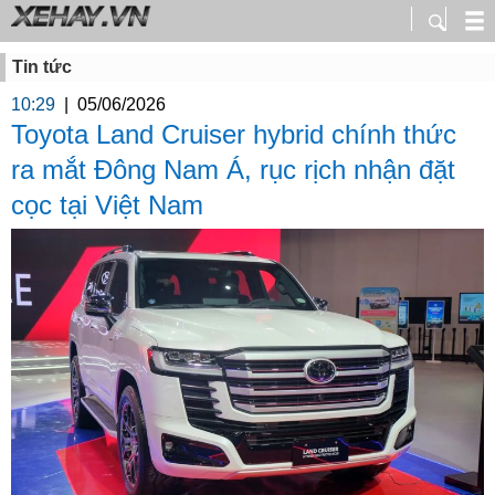
Tin tức
10:29
|
05/06/2026
Toyota Land Cruiser hybrid chính thức
ra mắt Đông Nam Á, rục rịch nhận đặt
cọc tại Việt Nam