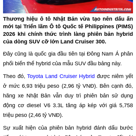
Thương hiệu ô tô Nhật Bản vừa tạo nên dấu ấn
mới tại Triển lãm Ô tô Quốc tế Philippines (PIMS)
2026 khi chính thức trình làng phiên bản hybrid
của dòng SUV cỡ lớn Land Cruiser 300.
Đây cũng là quốc gia đầu tiên tại Đông Nam Á phân
phối biến thể hybrid của mẫu SUV đầu bảng này.
Theo đó,
Toyota Land Cruiser Hybrid
được niêm yết
ở mức 6,93 triệu peso (2,96 tỷ VNĐ). Bên cạnh đó,
hãng xe Nhật Bản vẫn duy trì phiên bản sử dụng
động cơ diesel V6 3.3L tăng áp kép với giá 5,758
triệu peso (2,46 tỷ VNĐ).
Sự xuất hiện của phiên bản hybrid đánh dấu bước