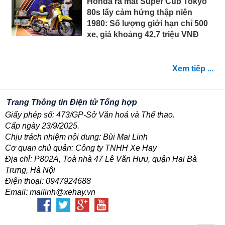
Honda ra mắt Super Cub Tokyo
80s lấy cảm hứng thập niên
1980: Số lượng giới hạn chỉ 500
xe, giá khoảng 42,7 triệu VNĐ
Xem tiếp ...
Trang Thông tin Điện tử Tổng hợp
Giấy phép số: 473/GP-Sở Văn hoá và Thể thao.
Cấp ngày 23/9/2025.
Chịu trách nhiệm nội dung: Bùi Mai Linh
Cơ quan chủ quản: Công ty TNHH Xe Hay
Địa chỉ: P802A, Toà nhà 47 Lê Văn Hưu, quận Hai Bà
Trưng, Hà Nội
Điện thoại: 0947924688
Email: mailinh@xehay.vn