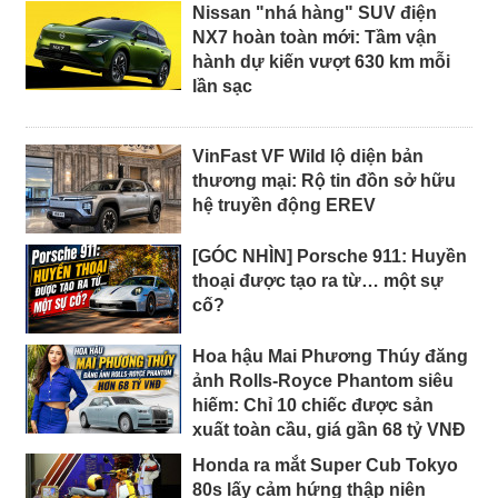
Nissan "nhá hàng" SUV điện
NX7 hoàn toàn mới: Tầm vận
hành dự kiến vượt 630 km mỗi
lần sạc
VinFast VF Wild lộ diện bản
thương mại: Rộ tin đồn sở hữu
hệ truyền động EREV
[GÓC NHÌN] Porsche 911: Huyền
thoại được tạo ra từ… một sự
cố?
Hoa hậu Mai Phương Thúy đăng
ảnh Rolls-Royce Phantom siêu
hiếm: Chỉ 10 chiếc được sản
xuất toàn cầu, giá gần 68 tỷ VNĐ
Honda ra mắt Super Cub Tokyo
80s lấy cảm hứng thập niên