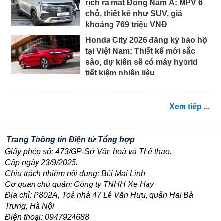
rịch ra mắt Đông Nam Á: MPV 6
chỗ, thiết kế như SUV, giá
khoảng 769 triệu VNĐ
Honda City 2026 đăng ký bảo hộ
tại Việt Nam: Thiết kế mới sắc
sảo, dự kiến sẽ có máy hybrid
tiết kiệm nhiên liệu
Xem tiếp ...
Trang Thông tin Điện tử Tổng hợp
Giấy phép số: 473/GP-Sở Văn hoá và Thể thao.
Cấp ngày 23/9/2025.
Chịu trách nhiệm nội dung: Bùi Mai Linh
Cơ quan chủ quản: Công ty TNHH Xe Hay
Địa chỉ: P802A, Toà nhà 47 Lê Văn Hưu, quận Hai Bà
Trưng, Hà Nội
Điện thoại: 0947924688