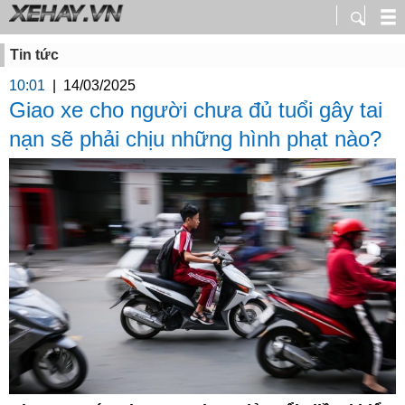
Tin tức
10:01
|
14/03/2025
Giao xe cho người chưa đủ tuổi gây tai
nạn sẽ phải chịu những hình phạt nào?