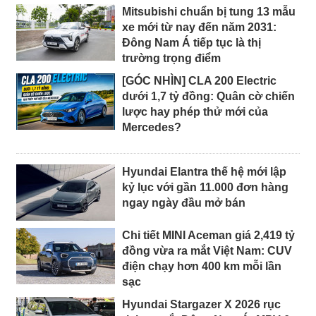
Mitsubishi chuẩn bị tung 13 mẫu
xe mới từ nay đến năm 2031:
Đông Nam Á tiếp tục là thị
trường trọng điểm
[GÓC NHÌN] CLA 200 Electric
dưới 1,7 tỷ đồng: Quân cờ chiến
lược hay phép thử mới của
Mercedes?
Hyundai Elantra thế hệ mới lập
kỷ lục với gần 11.000 đơn hàng
ngay ngày đầu mở bán
Chi tiết MINI Aceman giá 2,419 tỷ
đồng vừa ra mắt Việt Nam: CUV
điện chạy hơn 400 km mỗi lần
sạc
Hyundai Stargazer X 2026 rục