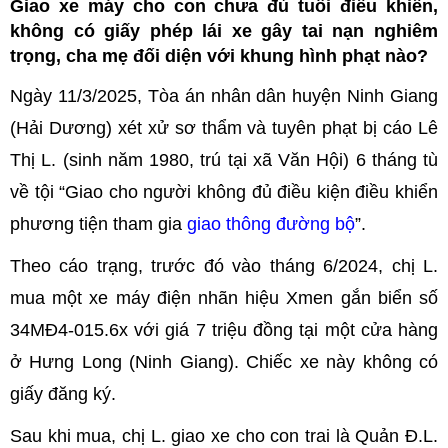
Giao xe máy cho con chưa đủ tuổi điều khiển,
không có giấy phép lái xe gây tai nạn nghiêm
trọng, cha mẹ đối diện với khung hình phạt nào?
Ngày 11/3/2025, Tòa án nhân dân huyện Ninh Giang
(Hải Dương) xét xử sơ thẩm và tuyên phạt bị cáo Lê
Thị L. (sinh năm 1980, trú tại xã Văn Hội) 6 tháng tù
về tội “Giao cho người không đủ điều kiện điều khiển
phương tiện tham gia
giao thông đường bộ
”.
Theo cáo trạng, trước đó vào tháng 6/2024, chị L.
mua một xe máy điện nhãn hiệu Xmen gắn biển số
34MĐ4-015.6x với giá 7 triệu đồng tại một cửa hàng
ở Hưng Long (Ninh Giang). Chiếc xe này không có
giấy đăng ký.
Sau khi mua, chị L. giao xe cho con trai là Quản Đ.L.